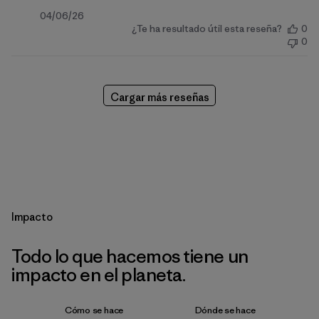
Fecha
04/06/26
¿Te ha resultado útil esta reseña?
0
de
0
publicación
Cargar más reseñas
Impacto
Todo lo que hacemos tiene un
impacto en el planeta.
Cómo se hace
Dónde se hace