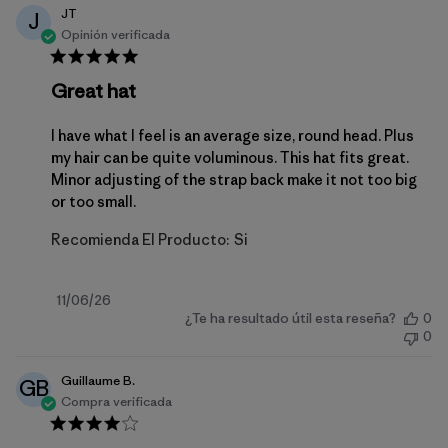
JT
J
Opinión verificada
Great hat
I have what I feel is an average size, round head. Plus
my hair can be quite voluminous. This hat fits great.
Minor adjusting of the strap back make it not too big
or too small.
Recomienda El Producto:
Si
Fecha
11/06/26
¿Te ha resultado útil esta reseña?
0
de
0
publicación
Guillaume B.
GB
Compra verificada