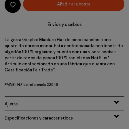
Añadir a la cesta
Envíos y cambios
La gorra Graphic Maclure Hat de cinco paneles tiene
ajuste de corona media. Está confeccionada con loneta de
algodón 100 % orgánico y cuenta con una visera hecha a
partir de redes de pesca 100 % recicladas NetPlus®.
Artículo confeccionado en una fábrica que cuenta con
Certificación Fair Trade™.
FMNE
| N.º de referencia 22545
Fitz Roy Massif: New Navy
Ajuste
Especificaciones y características