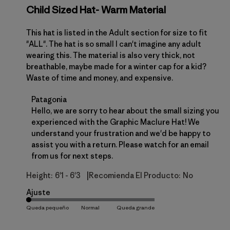
Child Sized Hat- Warm Material
This hat is listed in the Adult section for size to fit
"ALL". The hat is so small I can't imagine any adult
wearing this. The material is also very thick, not
breathable, maybe made for a winter cap for a kid?
Waste of time and money, and expensive.
Comentarios del propietario de la tienda sobre la r
Patagonia
Hello, we are sorry to hear about the small sizing you 
experienced with the Graphic Maclure Hat! We 
understand your frustration and we'd be happy to 
assist you with a return. Please watch for an email 
from us for next steps.
|
Height:
6'1 - 6'3
Recomienda El Producto:
No
Ajuste