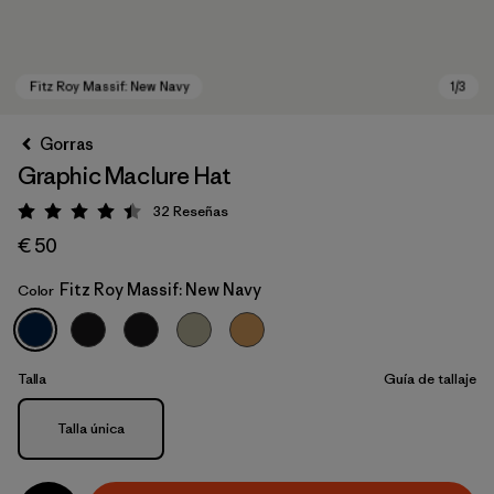
Gorras
Graphic Maclure Hat
32
Reseñas
Puntuación: 4.4 / 5
€ 50
Fitz Roy Massif: New Navy
Color
Fitz Roy Massif: New Navy
Talla
Guía de tallaje
Talla
Talla única