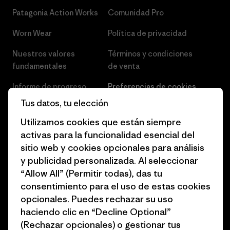
Patagonia Action Works
Comunidad Pro
Worn Wear
Política de privacidad
Nuestros valores
Términos y condiciones
fundamentales
de venta
Informe de progreso
Preferencias de cookies
Tus datos, tu elección
Business Unusual
Empleo
Utilizamos cookies que están siempre
Objetivos climáticos
Prensa
activas para la funcionalidad esencial del
sitio web y cookies opcionales para análisis
1% for the Planet
Programa para profesionales
y publicidad personalizada. Al seleccionar
del sector
Cómo financiamos
“Allow All” (Permitir todas), das tu
Programa de afiliados
consentimiento para el uso de estas cookies
Tarjetas regalo
opcionales. Puedes rechazar su uso
Mapa del sitio Patagonia
Encuentra una tienda
haciendo clic en “Decline Optional”
España
(Rechazar opcionales) o gestionar tus