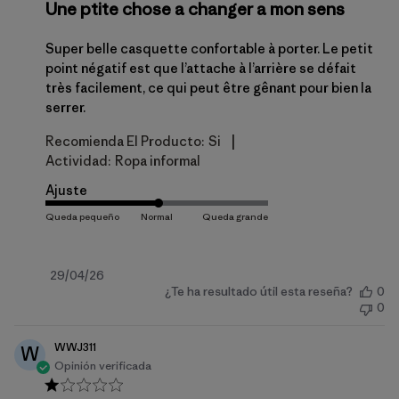
Une ptite chose a changer a mon sens
Super belle casquette confortable à porter. Le petit
point négatif est que l’attache à l’arrière se défait
très facilement, ce qui peut être gênant pour bien la
serrer.
|
Recomienda El Producto:
Si
Actividad:
Ropa informal
Ajuste
Fecha
29/04/26
¿Te ha resultado útil esta reseña?
0
de
0
publicación
WWJ311
W
Opinión verificada