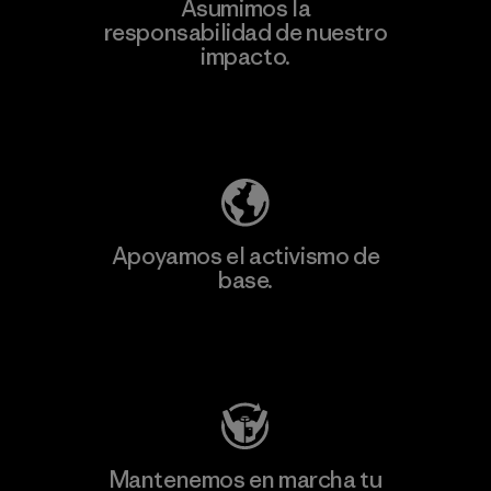
Asumimos la
Más
responsabilidad de nuestro
información
impacto.
Descubre nuestra contribución
Apoyamos el activismo de
base.
Visita Patagonia Action Works
Mantenemos en marcha tu