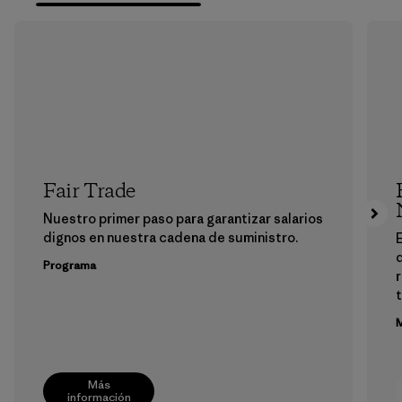
Fair Trade
Nuestro primer paso para garantizar salarios
dignos en nuestra cadena de suministro.
E
Programa
M
Más
información