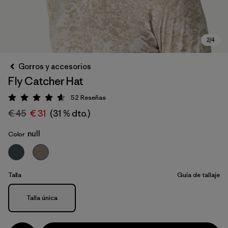
Gorros y accesorios
Fly Catcher Hat
52
Reseñas
Puntuación: 4.6 / 5
€ 45
€ 31
(31 % dto.)
null
Color
Talla
Guía de tallaje
Talla
Talla única