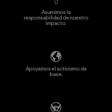
Asumimos la
Más
responsabilidad de nuestro
información
impacto.
Descubre nuestra contribución
Apoyamos el activismo de
base.
Visita Patagonia Action Works