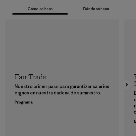
Cómo se hace
Dónde se hace
Fair Trade
Nuestro primer paso para garantizar salarios
dignos en nuestra cadena de suministro.
E
Programa
M