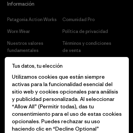
Información
Patagonia Action Works
Comunidad Pro
Worn Wear
Política de privacidad
Nuestros valores
Términos y condiciones
fundamentales
de venta
Informe de progreso
Preferencias de cookies
Tus datos, tu elección
Business Unusual
Empleo
Utilizamos cookies que están siempre
activas para la funcionalidad esencial del
Objetivos climáticos
Prensa
sitio web y cookies opcionales para análisis
1% for the Planet
Programa para profesionales
y publicidad personalizada. Al seleccionar
del sector
“Allow All” (Permitir todas), das tu
Cómo financiamos
consentimiento para el uso de estas cookies
Programa de afiliados
opcionales. Puedes rechazar su uso
Tarjetas regalo
haciendo clic en “Decline Optional”
Mapa del sitio Patagonia