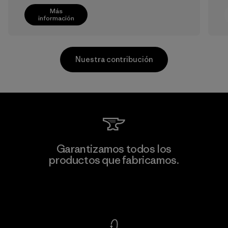
Más
información
Nuestra contribución
Arvind Limited (Shirting and
Garantizamos todos los
Khaki Divisions)
productos que fabricamos.
Material-supplier
F
Ver Garantía Blindada