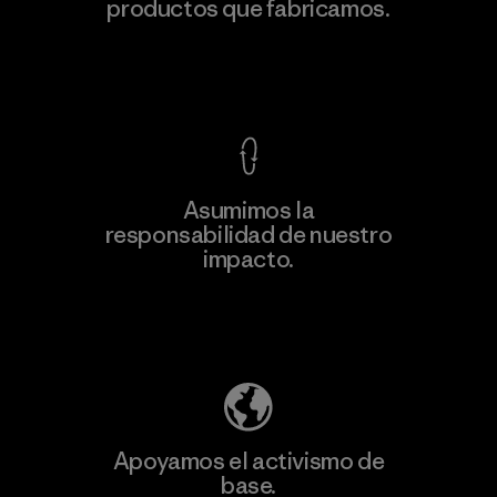
productos que fabricamos.
Material-supplier
F
Ver Garantía Blindada
Asumimos la
Más
responsabilidad de nuestro
información
impacto.
Descubre nuestra contribución
Apoyamos el activismo de
base.