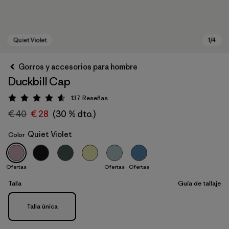
Gorros y accesorios para hombre
Duckbill Cap
137
Reseñas
Puntuación: 4.6 / 5
€ 40
€ 28
(30 % dto.)
Quiet Violet
Color
Quiet Violet
Ofertas
Ofertas
Ofertas
Talla
Guía de tallaje
Talla
Talla única