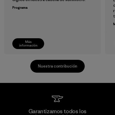
Programa
M
Más
información
Nuestra contribución
Formosa Taffeta Co., Ltd.
Garantizamos todos los