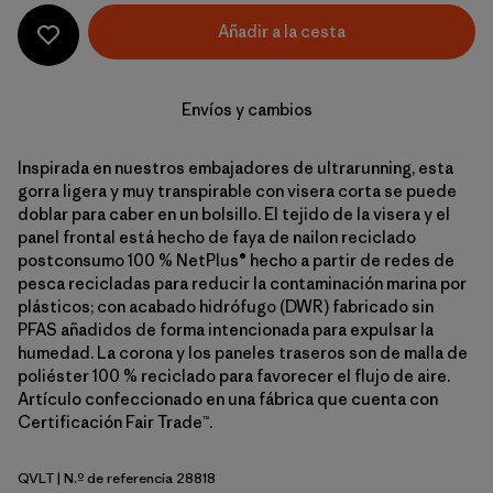
Añadir a la cesta
Envíos y cambios
Inspirada en nuestros embajadores de ultrarunning, esta
gorra ligera y muy transpirable con visera corta se puede
doblar para caber en un bolsillo. El tejido de la visera y el
panel frontal está hecho de faya de nailon reciclado
postconsumo 100 % NetPlus® hecho a partir de redes de
pesca recicladas para reducir la contaminación marina por
plásticos; con acabado hidrófugo (DWR) fabricado sin
PFAS añadidos de forma intencionada para expulsar la
humedad. La corona y los paneles traseros son de malla de
poliéster 100 % reciclado para favorecer el flujo de aire.
Artículo confeccionado en una fábrica que cuenta con
Certificación Fair Trade™.
QVLT
| N.º de referencia 28818
Quiet Violet