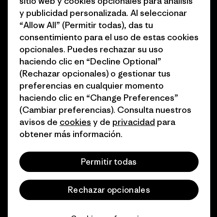
sitio web y cookies opcionales para análisis
1% for the Planet
Programa para profesionales
y publicidad personalizada. Al seleccionar
del sector
“Allow All” (Permitir todas), das tu
Cómo financiamos
consentimiento para el uso de estas cookies
Programa de afiliados
opcionales. Puedes rechazar su uso
Tarjetas regalo
haciendo clic en “Decline Optional”
Mapa del sitio Patagonia
Encuentra una tienda
(Rechazar opcionales) o gestionar tus
España
preferencias en cualquier momento
haciendo clic en “Change Preferences”
(Cambiar preferencias). Consulta nuestros
avisos de
cookies
y de
privacidad
para
obtener más información.
© 2026 Patagonia, Inc. Todos los derechos reservados.
Permitir todas
español
Rechazar opcionales