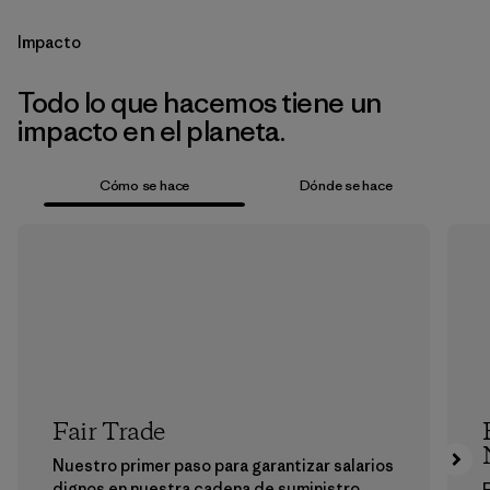
Impacto
Todo lo que hacemos tiene un
impacto en el planeta.
Cómo se hace
Dónde se hace
Fair Trade
Nuestro primer paso para garantizar salarios
dignos en nuestra cadena de suministro.
E