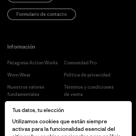
Formulario de contacto
Información
Patagonia Action Works
Comunidad Pro
Worn Wear
Política de privacidad
Nuestros valores
Términos y condiciones
fundamentales
de venta
Informe de progreso
Preferencias de cookies
Tus datos, tu elección
Business Unusual
Empleo
Utilizamos cookies que están siempre
activas para la funcionalidad esencial del
Objetivos climáticos
Prensa