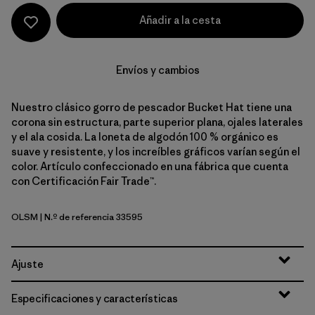
Añadir a la cesta
Envíos y cambios
Nuestro clásico gorro de pescador Bucket Hat tiene una
corona sin estructura, parte superior plana, ojales laterales
y el ala cosida. La loneta de algodón 100 % orgánico es
suave y resistente, y los increíbles gráficos varían según el
color. Artículo confeccionado en una fábrica que cuenta
con Certificación Fair Trade™.
OLSM
| N.º de referencia 33595
'95 Oval Logo: Smolder Blue
Ajuste
Especificaciones y características