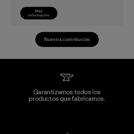
Más
información
Nuestra contribución
Greentech Headgear Company
Garantizamos todos los
Limited - Dong Nai
productos que fabricamos.
Factory
Ver Garantía Blindada