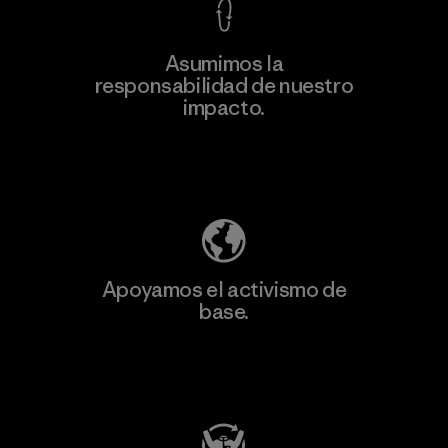
Asumimos la
Más
responsabilidad de nuestro
información
impacto.
Descubre nuestra contribución
Apoyamos el activismo de
base.
Visita Patagonia Action Works