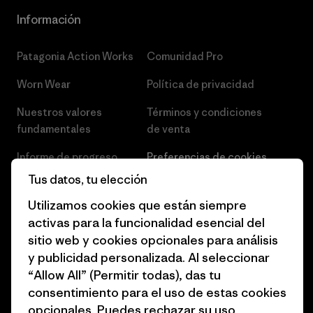
Información
Patagonia Action Works
Comunidad Pro
Worn Wear
Política de privacidad
Nuestros valores
Términos y condiciones
fundamentales
de venta
Informe de progreso
Preferencias de cookies
Tus datos, tu elección
Business Unusual
Empleo
Utilizamos cookies que están siempre
Objetivos climáticos
Prensa
activas para la funcionalidad esencial del
sitio web y cookies opcionales para análisis
1% for the Planet
Programa para profesionales
y publicidad personalizada. Al seleccionar
del sector
Cómo financiamos
“Allow All” (Permitir todas), das tu
Programa de afiliados
consentimiento para el uso de estas cookies
Tarjetas regalo
opcionales. Puedes rechazar su uso