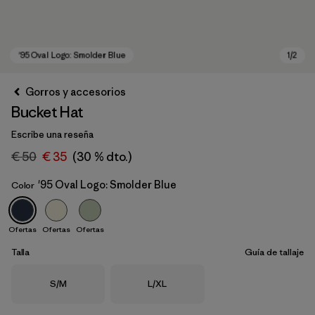
Gorros y accesorios
Bucket Hat
Escribe una reseña
€ 50
€ 35
(30 % dto.)
'95 Oval Logo: Smolder Blue
Color
'95 Oval Logo: Smolder Blue
Ofertas
Ofertas
Ofertas
Talla
Guía de tallaje
Talla
Talla
S/M
L/XL