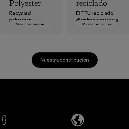
Polyester
reciclado
Recycled
El TPU reciclado
polyester
disminuye nuestra
Más información
Más información
decreases our
dependencia del
dependence on
petróleo virgen sin
virgin petroleum-
sacrificar la
based materials.
durabilidad ni el
rendimiento
Material
Nuestra contribución
resistente a la
intemperie.
Material
Kanaan Bao
Li Peng
Loc Co., Ltd.
Enterprise
Co., Ltd.
Factory
Material-supplier
Más información
Más información