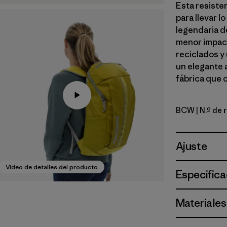
Esta resisten
para llevar l
legendaria d
menor impact
reciclados y
un elegante 
fábrica que 
BCW
| N.º de
Birch Whi
Ajuste
Vídeo de detalles del producto
Especifica
Materiales