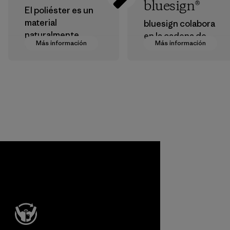
bluesign®
El poliéster es un
material
bluesign colabora
naturalmente
en la cadena de
Más información
Más información
hidrófugo
suministro para
resistente a las
aprobar productos
inclemencias del
que sean seguros
tiempo. Usamos
para el
principalmente
medioambiente, las
poliéster reciclado
personas que los
y estamos
fabrican y los
trabajando para
consumidores.
eliminar todo el
Programa
poliéster virgen de
nuestros
productos para
finales de 2025.
Material