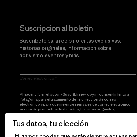
Suscripción al boletín
Suscríbete para recibir ofertas exclusivas,
historias originales, información sobre
activismo, eventos y más.
Correo electrónico
Al hacer clic en el botón «Suscribirme», doy mi consentimiento a
Patagonia para el tratamiento de mi dirección de correo
electrónico y para que me envíe mensajes de correo electrónico
acerca de productos destacados, historias originales,
información sobre activismo, noticias de eventos y más de
acuerdo con la
política de privacidad
de Patagonia.
Tus datos, tu elección
Suscribirme
Utilizamos cookies que están siempre activas par