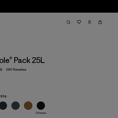
ole® Pack 25L
290
Reseñas
ción: 4.2 / 5
hite
Ofertas