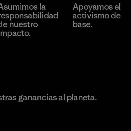
Asumimos la
Apoyamos el
responsabilidad
activismo de
de nuestro
base.
impacto.
Visita Patagonia Action
Works
Descubre nuestra
ontribución
ras ganancias al planeta.