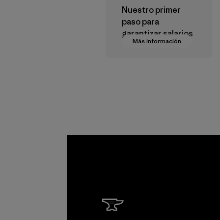
Nuestro primer
paso para
garantizar salarios
Más información
dignos en nuestra
cadena de
suministro.
Programa