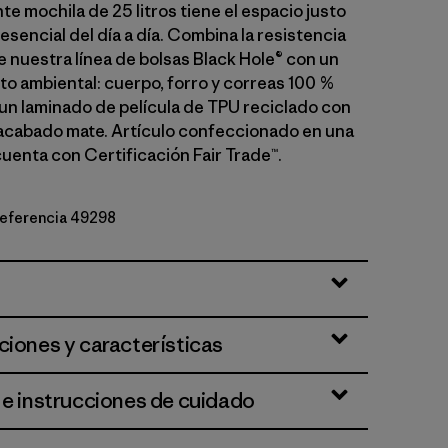
te mochila de 25 litros tiene el espacio justo
o esencial del día a día. Combina la resistencia
e nuestra línea de bolsas Black Hole® con un
o ambiental: cuerpo, forro y correas 100 %
 un laminado de película de TPU reciclado con
acabado mate. Artículo confeccionado en una
cuenta con Certificación Fair Trade™.
 referencia 49298
te
ciones y características
 e instrucciones de cuidado