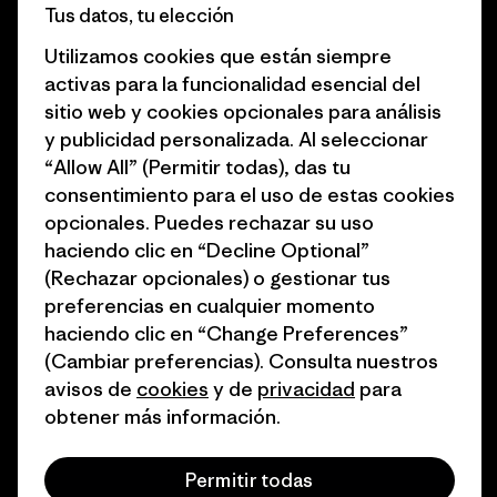
Informe de progreso
Preferencias de cookies
Tus datos, tu elección
Business Unusual
Empleo
Utilizamos cookies que están siempre
activas para la funcionalidad esencial del
Objetivos climáticos
Prensa
sitio web y cookies opcionales para análisis
1% for the Planet
Programa para profesionales
y publicidad personalizada. Al seleccionar
del sector
“Allow All” (Permitir todas), das tu
Cómo financiamos
consentimiento para el uso de estas cookies
Programa de afiliados
opcionales. Puedes rechazar su uso
Tarjetas regalo
haciendo clic en “Decline Optional”
Mapa del sitio Patagonia
Encuentra una tienda
(Rechazar opcionales) o gestionar tus
España
preferencias en cualquier momento
haciendo clic en “Change Preferences”
(Cambiar preferencias). Consulta nuestros
avisos de
cookies
y de
privacidad
para
obtener más información.
© 2026 Patagonia, Inc. Todos los derechos reservados.
Permitir todas