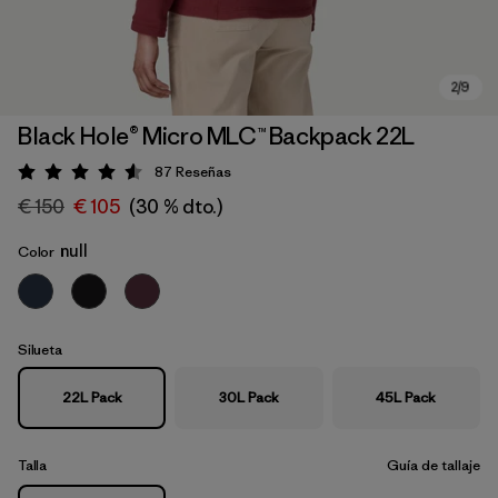
Black Hole® Micro MLC™ Backpack 22L
87
Reseñas
Puntuación: 4.6 / 5
€ 150
€ 105
(30 % dto.)
null
Color
Silueta
22L Pack
30L Pack
45L Pack
Talla
Guía de tallaje