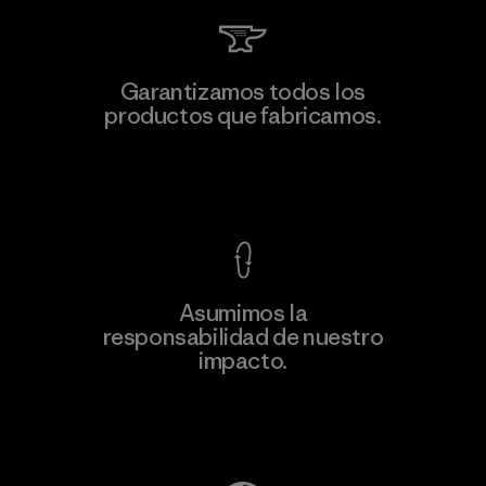
Kanaan Bao Loc Co., Ltd.
Garantizamos todos los
productos que fabricamos.
Factory
M
Ver Garantía Blindada
Asumimos la
Más
responsabilidad de nuestro
información
impacto.
Descubre nuestra contribución