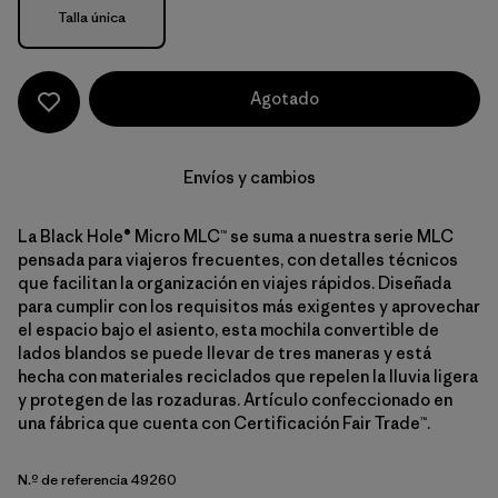
Talla
Talla única
Agotado
Envíos y cambios
La Black Hole® Micro MLC™ se suma a nuestra serie MLC
pensada para viajeros frecuentes, con detalles técnicos
que facilitan la organización en viajes rápidos. Diseñada
para cumplir con los requisitos más exigentes y aprovechar
el espacio bajo el asiento, esta mochila convertible de
lados blandos se puede llevar de tres maneras y está
hecha con materiales reciclados que repelen la lluvia ligera
y protegen de las rozaduras. Artículo confeccionado en
una fábrica que cuenta con Certificación Fair Trade™.
N.º de referencia 49260