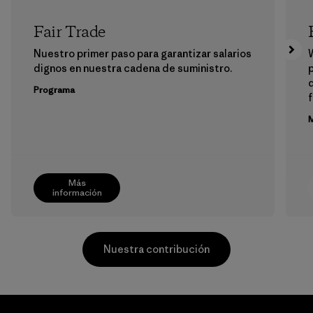
Fair Trade
Nuestro primer paso para garantizar salarios
dignos en nuestra cadena de suministro.
p
Programa
f
M
Más
información
Nuestra contribución