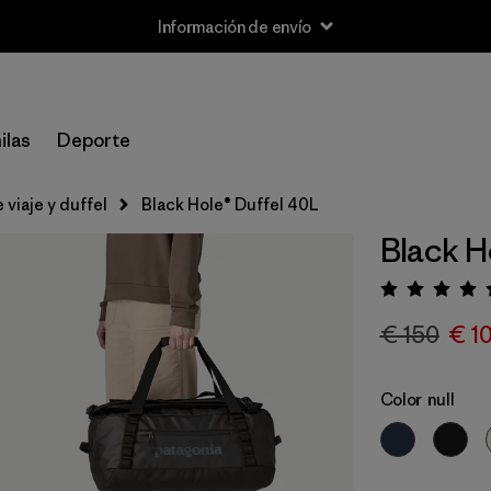
Información de envío
ilas
Deporte
 viaje y duffel
Black Hole® Duffel 40L
Black H
Puntua
€ 150
€ 1
Color
null