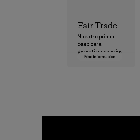
Fair Trade
Nuestro primer
paso para
garantizar salarios
Más información
dignos en nuestra
cadena de
suministro.
Programa