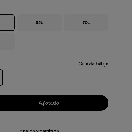
55L
70L
Guía de tallaje
Agotado
Envíos y cambios