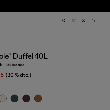
ole® Duffel 40L
259
Reseñas
ción: 4.5 / 5
05
(30 % dto.)