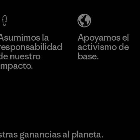
Co., Ltd.
Factory
Material-supplier
Más información
Más información
Asumimos la
Apoyamos el
responsabilidad
activismo de
de nuestro
base.
impacto.
Visita Patagonia Action
Works
Descubre nuestra
ontribución
ras ganancias al planeta.