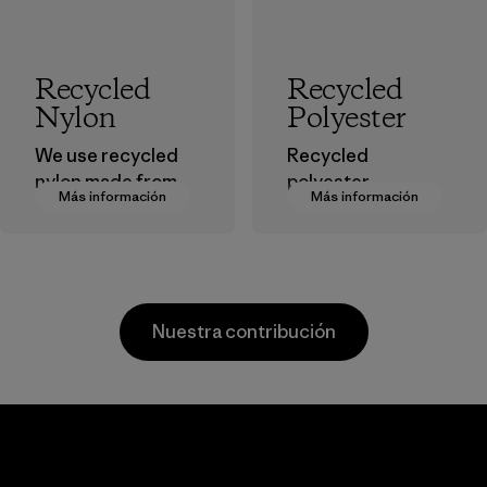
Recycled
Recycled
Nylon
Polyester
We use recycled
Recycled
nylon made from
polyester
Más información
Más información
postindustrial
decreases our
waste fiber, such
dependence on
as discarded
virgin petroleum-
carpeting and
based materials.
postconsumer
Material
Nuestra contribución
fishing nets.
Material
Kanaan Bao
Li Peng
Loc Co., Ltd.
Enterprise