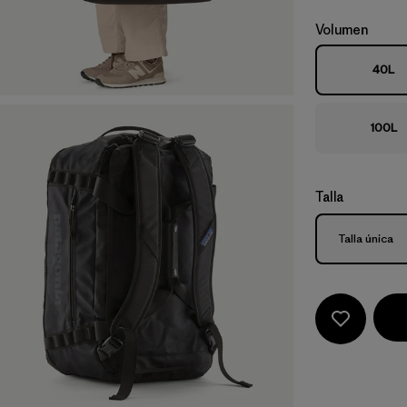
Volumen
40L
100L
Talla
Talla
Talla única