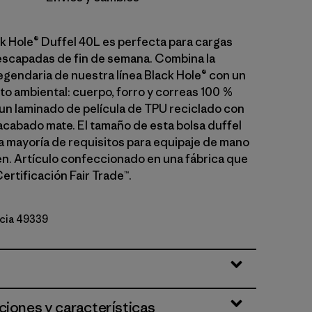
ck Hole® Duffel 40L es perfecta para cargas
scapadas de fin de semana. Combina la
legendaria de nuestra línea Black Hole® con un
o ambiental: cuerpo, forro y correas 100 %
 un laminado de película de TPU reciclado con
acabado mate. El tamaño de esta bolsa duffel
a mayoría de requisitos para equipaje de mano
ren. Artículo confeccionado en una fábrica que
ertificación Fair Trade™.
ncia 49339
ciones y características