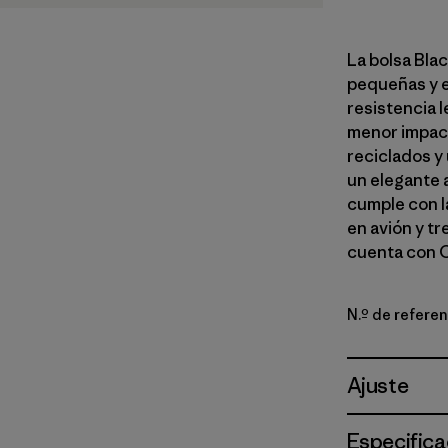
La bolsa Bla
pequeñas y e
resistencia 
menor impact
reciclados y
un elegante 
cumple con l
en avión y t
cuenta con C
N.º de refere
Ajuste
Especifica