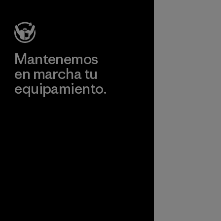
sacrificar
rendimiento ni
durabilidad.
Material
Mantenemos
en marcha tu
equipamiento.
Visita Worn Wear