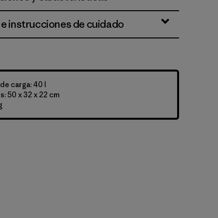
 e instrucciones de cuidado
e carga: 40 l
: 50 x 32 x 22 cm
g