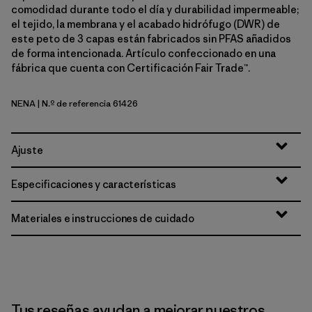
comodidad durante todo el día y durabilidad impermeable;
el tejido, la membrana y el acabado hidrófugo (DWR) de
este peto de 3 capas están fabricados sin PFAS añadidos
de forma intencionada. Artículo confeccionado en una
fábrica que cuenta con Certificación Fair Trade™.
NENA
| N.º de referencia 61426
New Navy
Ajuste
Especificaciones y características
Materiales e instrucciones de cuidado
Tus reseñas ayudan a mejorar nuestros