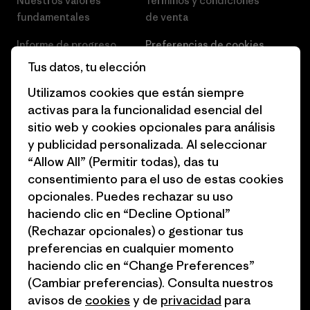
Nuestros valores
Términos y condiciones
fundamentales
de venta
Informe de progreso
Preferencias de cookies
Tus datos, tu elección
Business Unusual
Empleo
Utilizamos cookies que están siempre
Objetivos climáticos
Prensa
activas para la funcionalidad esencial del
sitio web y cookies opcionales para análisis
1% for the Planet
Programa para profesionales
y publicidad personalizada. Al seleccionar
del sector
Cómo financiamos
“Allow All” (Permitir todas), das tu
Programa de afiliados
consentimiento para el uso de estas cookies
Tarjetas regalo
opcionales. Puedes rechazar su uso
Mapa del sitio Patagonia
Encuentra una tienda
haciendo clic en “Decline Optional”
España
(Rechazar opcionales) o gestionar tus
preferencias en cualquier momento
haciendo clic en “Change Preferences”
(Cambiar preferencias). Consulta nuestros
avisos de
cookies
y de
privacidad
para
© 2026 Patagonia, Inc. Todos los derechos reservados.