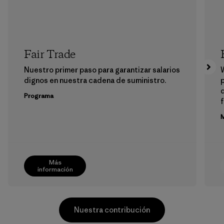
Fair Trade
Nuestro primer paso para garantizar salarios
dignos en nuestra cadena de suministro.
p
Programa
f
M
Más
información
Nuestra contribución