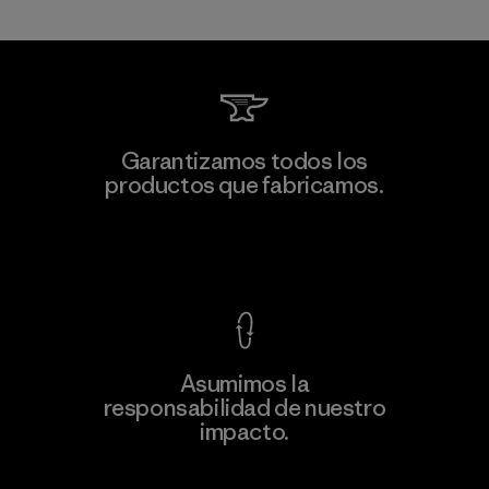
Toray International, Inc.
Garantizamos todos los
productos que fabricamos.
Material-supplier
F
Ver Garantía Blindada
Asumimos la
Más
responsabilidad de nuestro
información
impacto.