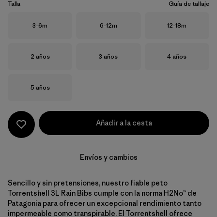
Talla
Guía de tallaje
Talla
Talla
Talla
3-6m
6-12m
12-18m
Talla
Talla
Talla
2 años
3 años
4 años
Talla
5 años
Añadir a la cesta
Envíos y cambios
Sencillo y sin pretensiones, nuestro fiable peto
Torrentshell 3L Rain Bibs cumple con la norma H2No™ de
Patagonia para ofrecer un excepcional rendimiento tanto
impermeable como transpirable. El Torrentshell ofrece