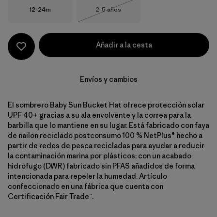
Talla
Talla
12-24m
2-5 años
Agotado
Añadir a la cesta
Envíos y cambios
El sombrero Baby Sun Bucket Hat ofrece protección solar
UPF 40+ gracias a su ala envolvente y la correa para la
barbilla que lo mantiene en su lugar. Está fabricado con faya
de nailon reciclado postconsumo 100 % NetPlus® hecho a
partir de redes de pesca recicladas para ayudar a reducir
la contaminación marina por plásticos; con un acabado
hidrófugo (DWR) fabricado sin PFAS añadidos de forma
intencionada para repeler la humedad. Artículo
confeccionado en una fábrica que cuenta con
Certificación Fair Trade™.