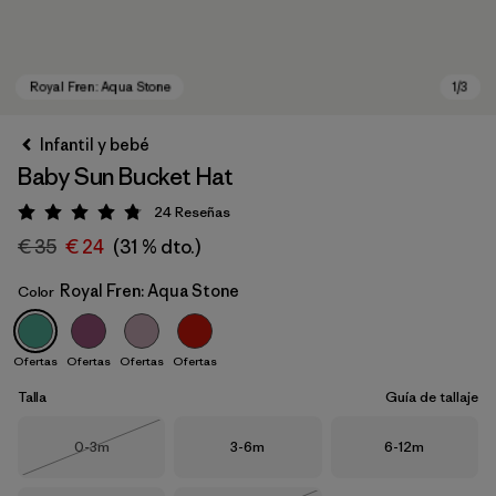
Infantil y bebé
Baby Sun Bucket Hat
24
Reseñas
Puntuación: 4.8 / 5
€ 35
€ 24
(31 % dto.)
Royal Fren: Aqua Stone
Color
Royal Fren: Aqua Stone
Ofertas
Ofertas
Ofertas
Ofertas
Talla
Guía de tallaje
Talla
Talla
Talla
0-3m
3-6m
6-12m
Agotado