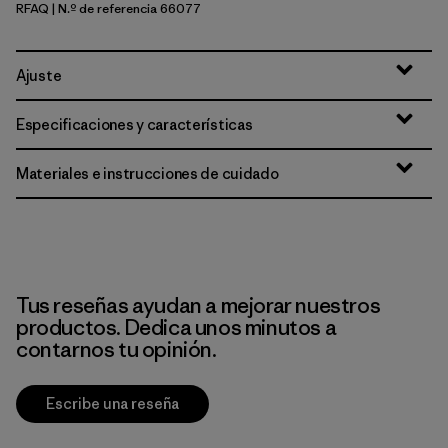
RFAQ
| N.º de referencia 66077
Royal Fren: Aqua Stone
Ajuste
Especificaciones y características
Materiales e instrucciones de cuidado
Tus reseñas ayudan a mejorar nuestros
productos. Dedica unos minutos a
contarnos tu opinión.
Escribe una reseña