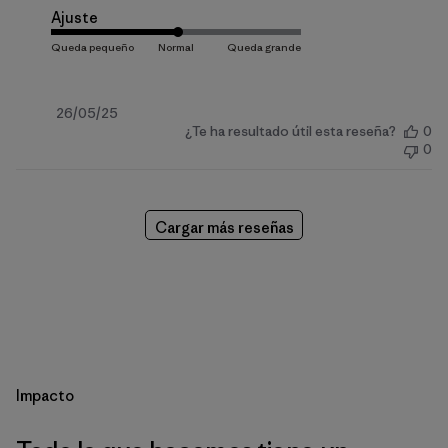
Ajuste
Fecha
26/05/25
¿Te ha resultado útil esta reseña?
0
de
0
publicación
Cargar más reseñas
Impacto