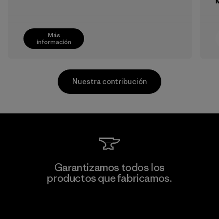
M
Más
información
Nuestra contribución
Greentech Headgear Company
Garantizamos todos los
Limited - Dong Nai
productos que fabricamos.
M
Factory
Ver Garantía Blindada