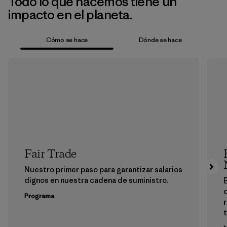
Todo lo que hacemos tiene un
impacto en el planeta.
Cómo se hace
Dónde se hace
Fair Trade
Nuestro primer paso para garantizar salarios
dignos en nuestra cadena de suministro.
E
Programa