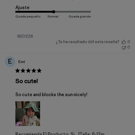
Ajuste
Fecha
18/01/26
¿Te ha resultado útil esta reseña?
0
de
0
publicación
E
Emi
So cute!
So cute and blocks the sun nicely!
|
Recomienda El Producto:
Si
Talla:
6-12m