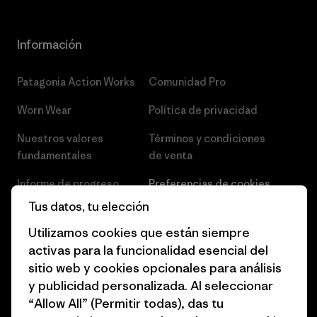
Información
Patagonia Action Works
Comunidad Pro
Worn Wear
Política de privacidad
Nuestros valores
Términos y condiciones
fundamentales
de venta
Informe de progreso
Preferencias de cookies
Tus datos, tu elección
Business Unusual
Empleo
Utilizamos cookies que están siempre
Objetivos climáticos
Prensa
activas para la funcionalidad esencial del
sitio web y cookies opcionales para análisis
1% for the Planet
Programa para profesionales
y publicidad personalizada. Al seleccionar
del sector
Cómo financiamos
“Allow All” (Permitir todas), das tu
Programa de afiliados