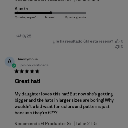
Ajuste
Fecha
14/10/25
¿Te ha resultado útil esta reseña?
0
de
0
publicación
Anonymous
A
Opinión verificada
Great hat!
My daughter loves this hat! But now she’s getting
bigger and the hats in larger sizes are boring! Why
wouldn’t a kid want fun colors and patterns just
because they’re 6???
|
Recomienda El Producto:
Si
Talla:
2T-5T