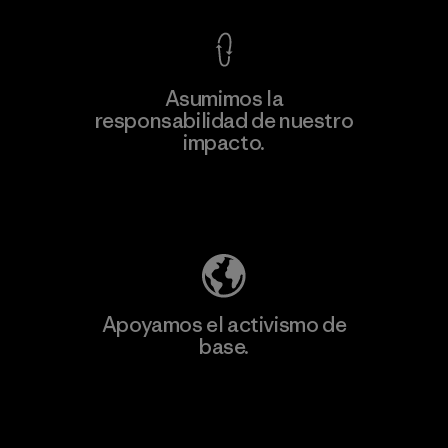
Asumimos la
Más
responsabilidad de nuestro
información
impacto.
Descubre nuestra contribución
Apoyamos el activismo de
base.
Visita Patagonia Action Works