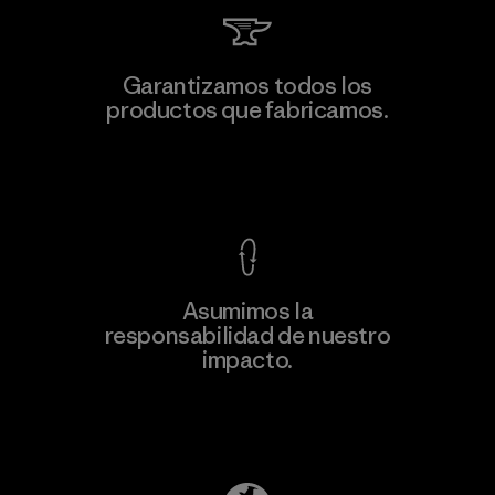
Formosa Taffeta Co., Ltd.
Garantizamos todos los
productos que fabricamos.
Material-supplier
M
Ver Garantía Blindada
Asumimos la
Más
responsabilidad de nuestro
información
impacto.
Descubre nuestra contribución