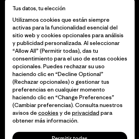
Tus datos, tu elección
Business Unusual
Empleo
Utilizamos cookies que están siempre
Objetivos climáticos
Prensa
activas para la funcionalidad esencial del
sitio web y cookies opcionales para análisis
1% for the Planet
Programa para profesionales
y publicidad personalizada. Al seleccionar
del sector
Cómo financiamos
“Allow All” (Permitir todas), das tu
Programa de afiliados
consentimiento para el uso de estas cookies
Tarjetas regalo
opcionales. Puedes rechazar su uso
Mapa del sitio Patagonia
Encuentra una tienda
haciendo clic en “Decline Optional”
España
(Rechazar opcionales) o gestionar tus
preferencias en cualquier momento
haciendo clic en “Change Preferences”
(Cambiar preferencias). Consulta nuestros
avisos de
cookies
y de
privacidad
para
© 2026 Patagonia, Inc. Todos los derechos reservados.
obtener más información.
Permitir todas