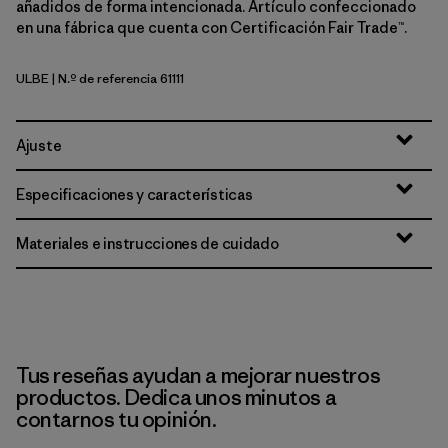
añadidos de forma intencionada. Artículo confeccionado
en una fábrica que cuenta con Certificación Fair Trade™.
ULBE
| N.º de referencia 61111
Uplift Blue
Ajuste
Especificaciones y características
Materiales e instrucciones de cuidado
Tus reseñas ayudan a mejorar nuestros
productos. Dedica unos minutos a
contarnos tu opinión.