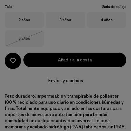
Talla
Guía de tallaje
Talla
Talla
Talla
2 años
3 años
4 años
Talla
5 años
Agotado
Añadir a la cesta
Envíos y cambios
Peto duradero, impermeable y transpirable de poliéster
100 % reciclado para uso diario en condiciones húmedas y
frías. Totalmente equipado y sellado en las costuras para
deportes de nieve, pero apto también para brindar
comodidad en cualquier actividad invernal. Tejidos,
membrana y acabado hidrófugo (DWR) fabricados sin PFAS