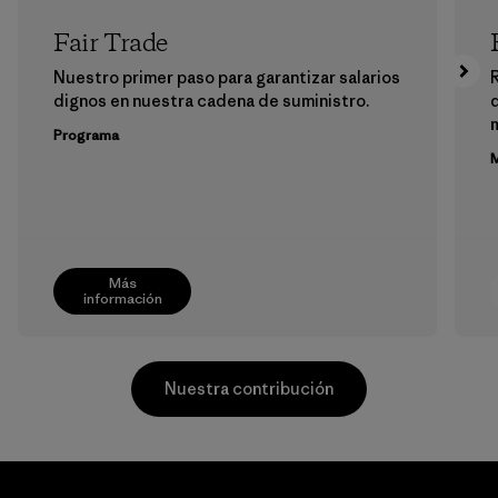
Fair Trade
Nuestro primer paso para garantizar salarios
dignos en nuestra cadena de suministro.
m
Programa
M
Más
información
Nuestra contribución