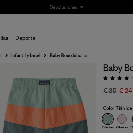
Devoluciones
ilas
Deporte
r
Infantil y bebé
Baby Boardshorts
Baby Bo
Puntua
€ 35
€ 24
Color
Thin Ice
Ofertas
Ofertas
O