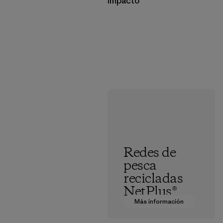
Impacto
Redes de
pesca
recicladas
NetPlus®
Más información
El material
NetPlus® está