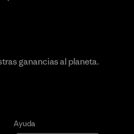
Visita Patagonia Action
Works
Descubre nuestra
ontribución
ras ganancias al planeta.
Ayuda