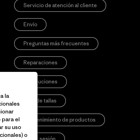
Servicio de atención al cliente
Envío
Preguntas más frecuentes
Reparaciones
Devoluciones
a la
Guía de tallas
cionales
cionar
 para el
Mantenimiento de productos
r su uso
cionales) o
Iniciar sesión