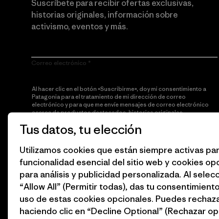
Suscríbete para recibir ofertas exclusivas,
historias originales, información sobre
activismo, eventos y más.
Correo electrónico
Al hacer clic en el botón «Suscribirme», doy mi consentimiento a
Patagonia para el tratamiento de mi dirección de correo
electrónico y para que me envíe mensajes de correo electrónico
acerca de productos destacados, historias originales,
información sobre activismo, noticias de eventos y más de
Tus datos, tu elección
acuerdo con la
política de privacidad
de Patagonia.
Utilizamos cookies que están siempre activas par
Suscribirme
funcionalidad esencial del sitio web y cookies op
para análisis y publicidad personalizada. Al selec
“Allow All” (Permitir todas), das tu consentimiento
uso de estas cookies opcionales. Puedes rechaza
haciendo clic en “Decline Optional” (Rechazar op