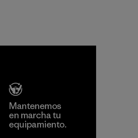
que sean seguros
para el
medioambiente, las
personas que los
fabrican y los
consumidores.
Programa
Mantenemos
en marcha tu
equipamiento.