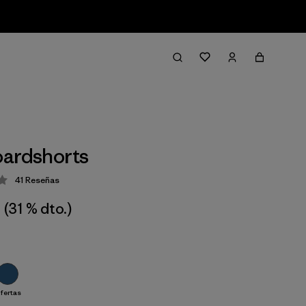
ardshorts
41
Reseñas
ción: 4 / 5
(31 % dto.)
fertas