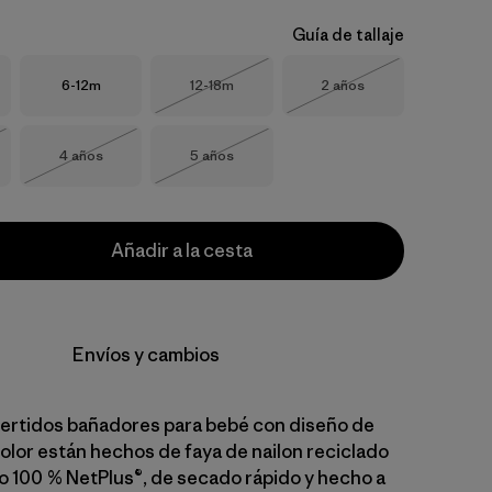
Guía de tallaje
Talla
Talla
Talla
6-12m
12-18m
2 años
Agotado
Agotado
Talla
Talla
4 años
5 años
o
Agotado
Agotado
Añadir a la cesta
Envíos y cambios
ertidos bañadores para bebé con diseño de
olor están hechos de faya de nailon reciclado
100 % NetPlus®, de secado rápido y hecho a