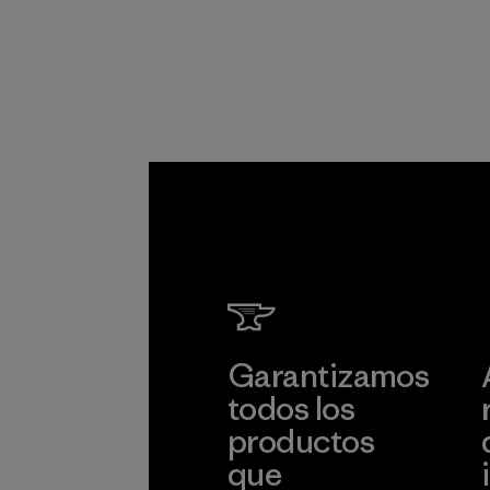
hecho con redes
de pesca
desechadas y 100
% recicladas,
recogidas en
comunidades
pesqueras de todo
el mundo.
Material
Garantizamos
todos los
productos
que