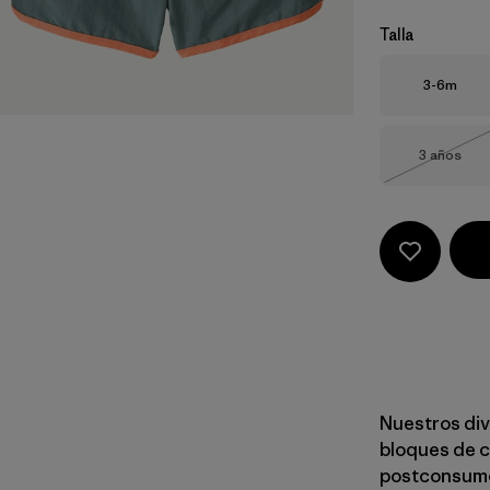
Talla
Talla
3-6m
Talla
3 años
Agotad
Nuestros div
bloques de c
postconsumo 