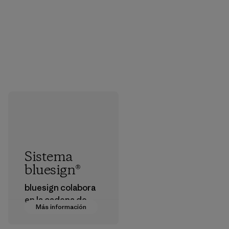
Sistema
bluesign®
bluesign colabora
en la cadena de
Más información
suministro para
aprobar productos