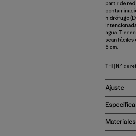
partir de red
contaminació
hidrófugo (D
intencionada
agua. Tienen 
sean fáciles 
5 cm.
THI
| N.º de r
Thin Ice
Ajuste
Especifica
Materiales