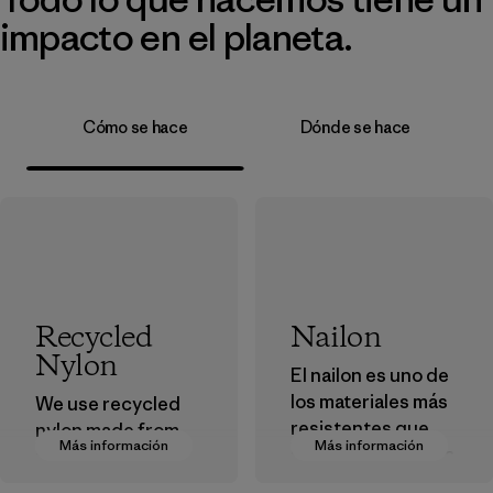
impacto en el planeta.
Cómo se hace
Dónde se hace
Recycled
Nailon
Nylon
El nailon es uno de
los materiales más
We use recycled
resistentes que
nylon made from
Más información
Más información
usamos en nuestra
postindustrial
ropa y
waste fiber, such