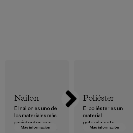
Nailon
Poliéster
El nailon es uno de
El poliéster es un
los materiales más
material
resistentes que
naturalmente
Más información
Más información
usamos en nuestra
hidrófugo