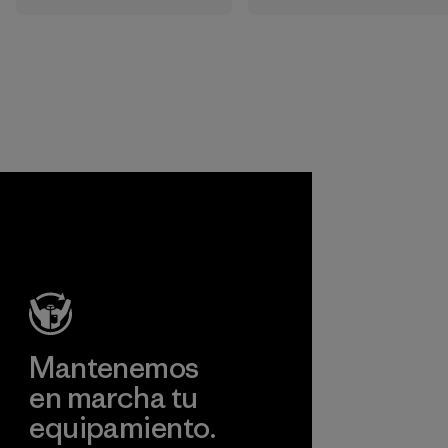
ropa y
resistente a las
equipamiento. La
inclemencias del
mayoría de
tiempo. Usamos
nuestros
principalmente
productos están
poliéster reciclado
hechos con nailon
y estamos
reciclado, lo que
trabajando para
reduce nuestra
eliminar todo el
dependencia del
poliéster virgen de
petróleo sin
nuestros
sacrificar
productos para
rendimiento ni
finales de 2025.
durabilidad.
Material
Material
Mantenemos
en marcha tu
equipamiento.