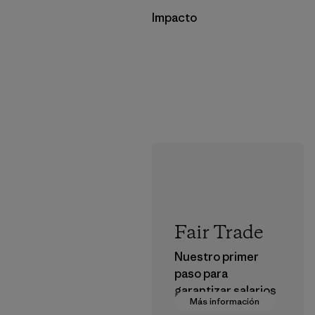
Impacto
Fair Trade
Nuestro primer
paso para
garantizar salarios
Más información
dignos en nuestra