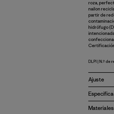
roza, perfec
nailon recic
partir de red
contaminació
hidrófugo (D
intencionada
confeccionad
Certificación
DLPI
| N.º de 
Dorsal Pin
Ajuste
Especifica
Materiales