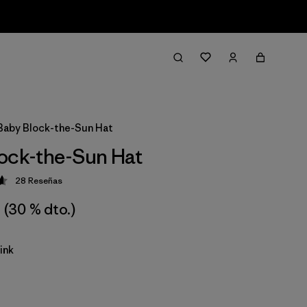
Baby Block-the-Sun Hat
ock-the-Sun Hat
28
Reseñas
ción: 4.7 / 5
(30 % dto.)
ink