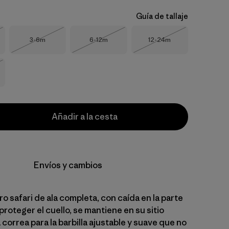
Guía de tallaje
Talla
Talla
Talla
3-6m
6-12m
12-24m
o
Agotado
Agotado
Agotado
o
Añadir a la cesta
Envíos y cambios
 safari de ala completa, con caída en la parte
proteger el cuello, se mantiene en su sitio
 correa para la barbilla ajustable y suave que no