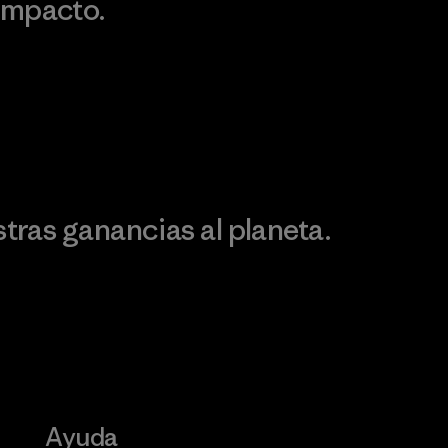
impacto.
Visita Patagonia Action
Works
Descubre nuestra
ontribución
ras ganancias al planeta.
Ayuda