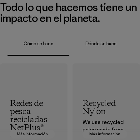
Todo lo que hacemos tiene un
impacto en el planeta.
Cómo se hace
Dónde se hace
Redes de
Recycled
pesca
Nylon
recicladas
We use recycled
NetPlus®
nylon made from
Más información
Más información
postindustrial
El material