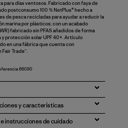
ta para días ventosos. Fabricado con faya de
lado postconsumo 100 % NetPlus® hecho a
es de pesca recicladas para ayudar a reducir la
n marina por plásticos; con un acabado
WR) fabricado sin PFAS añadidos de forma
 y protección solar UPF 40+. Artículo
o en una fábrica que cuenta con
 Fair Trade™.
referencia 66090
k
ciones y características
 e instrucciones de cuidado