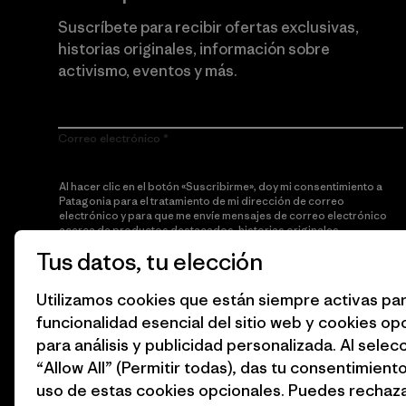
Suscríbete para recibir ofertas exclusivas,
historias originales, información sobre
activismo, eventos y más.
Correo electrónico
Al hacer clic en el botón «Suscribirme», doy mi consentimiento a
Patagonia para el tratamiento de mi dirección de correo
electrónico y para que me envíe mensajes de correo electrónico
acerca de productos destacados, historias originales,
información sobre activismo, noticias de eventos y más de
Tus datos, tu elección
acuerdo con la
política de privacidad
de Patagonia.
Utilizamos cookies que están siempre activas par
Suscribirme
funcionalidad esencial del sitio web y cookies op
para análisis y publicidad personalizada. Al selec
“Allow All” (Permitir todas), das tu consentimiento
uso de estas cookies opcionales. Puedes rechaza