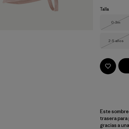
Talla
Talla
0-3m
Agotad
Talla
2-5 años
Agotad
Este sombrero
trasera para 
gracias a una