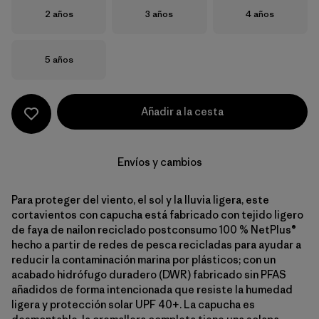
Talla
Talla
Talla
2 años
3 años
4 años
Talla
5 años
Añadir a la cesta
Envíos y cambios
Para proteger del viento, el sol y la lluvia ligera, este
cortavientos con capucha está fabricado con tejido ligero
de faya de nailon reciclado postconsumo 100 % NetPlus®
hecho a partir de redes de pesca recicladas para ayudar a
reducir la contaminación marina por plásticos; con un
acabado hidrófugo duradero (DWR) fabricado sin PFAS
añadidos de forma intencionada que resiste la humedad
ligera y protección solar UPF 40+. La capucha es