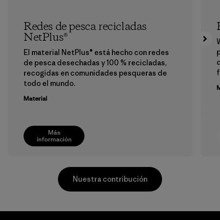
Redes de pesca recicladas
NetPlus®
p
El material NetPlus® está hecho con redes
de pesca desechadas y 100 % recicladas,
f
recogidas en comunidades pesqueras de
todo el mundo.
M
Material
Más
información
Nuestra contribución