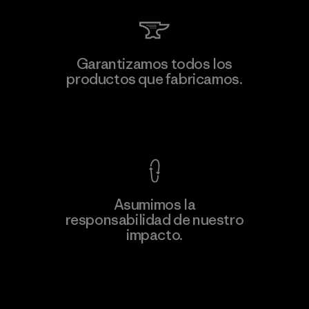
Viet Tien Garment JSC
Garantizamos todos los
productos que fabricamos.
Factory
M
Ver Garantía Blindada
Asumimos la
Más
responsabilidad de nuestro
información
impacto.
Descubre nuestra contribución