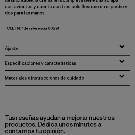
desmontable, la cremallera completa tiene una solapa
cortavientos y cuenta con tres bolsillos: uno en el pecho y
dos para las manos.
TCLE
| N.º de referencia 60291
Tropiclimb: Hot Ember
Ajuste
Especificaciones y características
Materiales e instrucciones de cuidado
Tus reseñas ayudan a mejorar nuestros
productos. Dedica unos minutos a
contarnos tu opinión.