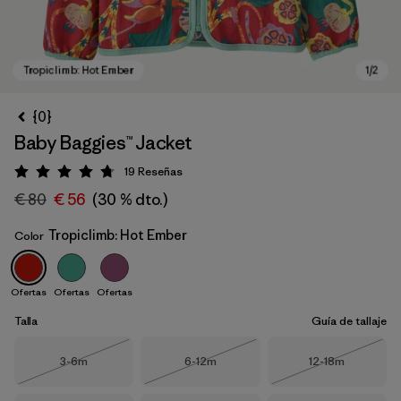
{0}
Baby Baggies™ Jacket
19
Reseñas
Puntuación: 4.7 / 5
€ 80
€ 56
(30 % dto.)
Tropiclimb: Hot Ember
Color
Tropiclimb: Hot Ember
Ofertas
Ofertas
Ofertas
Talla
Guía de tallaje
Talla
Talla
Talla
3-6m
6-12m
12-18m
Agotado
Agotado
Agotado