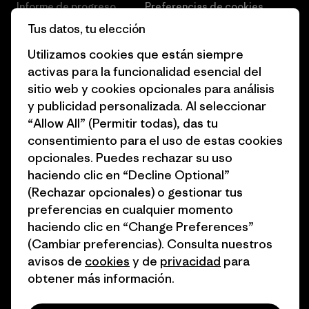
Informe de progreso
Preferencias de cookies
Tus datos, tu elección
Business Unusual
Empleo
Utilizamos cookies que están siempre
Objetivos climáticos
Prensa
activas para la funcionalidad esencial del
sitio web y cookies opcionales para análisis
1% for the Planet
Programa para profesionales
y publicidad personalizada. Al seleccionar
del sector
Cómo financiamos
“Allow All” (Permitir todas), das tu
Programa de afiliados
consentimiento para el uso de estas cookies
Tarjetas regalo
opcionales. Puedes rechazar su uso
Mapa del sitio Patagonia
Encuentra una tienda
haciendo clic en “Decline Optional”
España
(Rechazar opcionales) o gestionar tus
preferencias en cualquier momento
haciendo clic en “Change Preferences”
(Cambiar preferencias). Consulta nuestros
avisos de
cookies
y de
privacidad
para
© 2026 Patagonia, Inc. Todos los derechos reservados.
obtener más información.