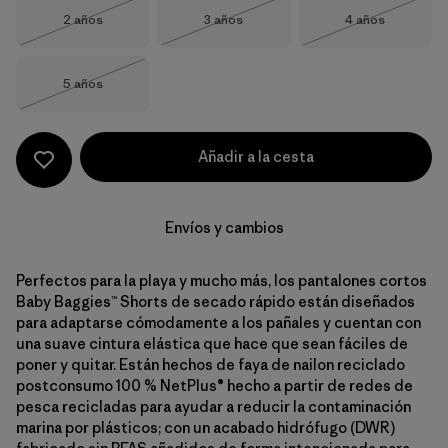
Talla
Talla
Talla
2 años
3 años
4 años
Agotado
Agotado
Agotado
Talla
5 años
Agotado
Añadir a la cesta
Envíos y cambios
Perfectos para la playa y mucho más, los pantalones cortos
Baby Baggies™ Shorts de secado rápido están diseñados
para adaptarse cómodamente a los pañales y cuentan con
una suave cintura elástica que hace que sean fáciles de
poner y quitar. Están hechos de faya de nailon reciclado
postconsumo 100 % NetPlus® hecho a partir de redes de
pesca recicladas para ayudar a reducir la contaminación
marina por plásticos; con un acabado hidrófugo (DWR)