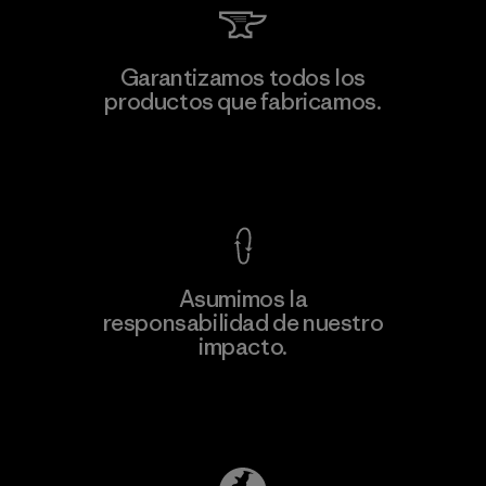
Viet Tien Garment JSC
Garantizamos todos los
productos que fabricamos.
Factory
M
Ver Garantía Blindada
Asumimos la
Más
responsabilidad de nuestro
información
impacto.
Descubre nuestra contribución