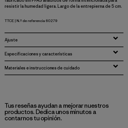
fabricado sin PFAS añadidos de forma intencionada para
resistir la humedad ligera. Largo de la entrepierna de 5 cm.
TTCE
| N.º de referencia 60279
Tidal Threads: Tropiclimb Hot Ember
Ajuste
Especificaciones y características
Materiales e instrucciones de cuidado
Tus reseñas ayudan a mejorar nuestros
productos. Dedica unos minutos a
contarnos tu opinión.