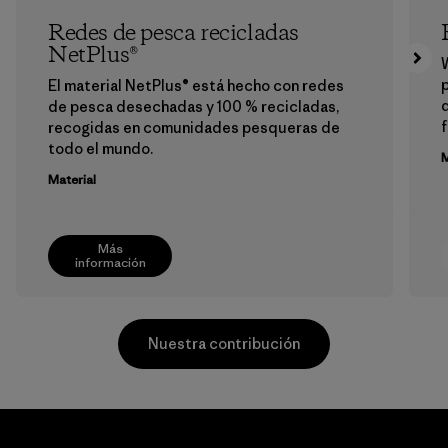
Redes de pesca recicladas
NetPlus®
p
El material NetPlus® está hecho con redes
de pesca desechadas y 100 % recicladas,
f
recogidas en comunidades pesqueras de
todo el mundo.
M
Material
Más
información
Nuestra contribución