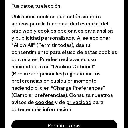
Tus datos, tu elección
Business Unusual
Empleo
Utilizamos cookies que están siempre
Objetivos climáticos
Prensa
activas para la funcionalidad esencial del
sitio web y cookies opcionales para análisis
1% for the Planet
Programa para profesionales
y publicidad personalizada. Al seleccionar
del sector
Cómo financiamos
“Allow All” (Permitir todas), das tu
Programa de afiliados
consentimiento para el uso de estas cookies
Tarjetas regalo
opcionales. Puedes rechazar su uso
Mapa del sitio Patagonia
Encuentra una tienda
haciendo clic en “Decline Optional”
España
(Rechazar opcionales) o gestionar tus
preferencias en cualquier momento
haciendo clic en “Change Preferences”
(Cambiar preferencias). Consulta nuestros
avisos de
cookies
y de
privacidad
para
© 2026 Patagonia, Inc. Todos los derechos reservados.
obtener más información.
Permitir todas