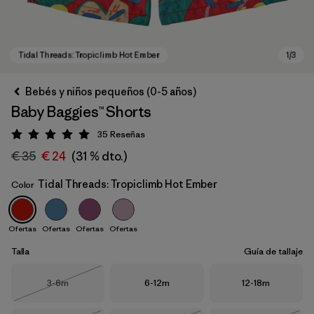
Bebés y niños pequeños (0-5 años)
Baby Baggies™ Shorts
35
Reseñas
Puntuación: 5 / 5
€ 35
€ 24
(31 % dto.)
Tidal Threads: Tropiclimb Hot Ember
Color
Tidal Threads: Tropiclimb Hot Ember
Ofertas
Ofertas
Ofertas
Ofertas
Talla
Guía de tallaje
Talla
Talla
Talla
3-6m
6-12m
12-18m
Agotado