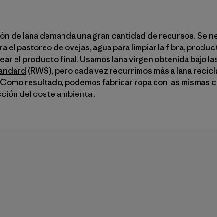
ión de lana demanda una gran cantidad de recursos. Se 
a el pastoreo de ovejas, agua para limpiar la fibra, produ
orear el producto final. Usamos lana virgen obtenida bajo la
tandard
(RWS), pero cada vez recurrimos más a lana recicla
 Como resultado, podemos fabricar ropa con las mismas cu
cción del coste ambiental.