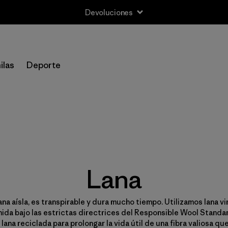
Devoluciones
ilas
Deporte
Lana
ana aísla, es transpirable y dura mucho tiempo. Utilizamos lana v
ida bajo las estrictas directrices del Responsible Wool Standar
lana reciclada para prolongar la vida útil de una fibra valiosa que