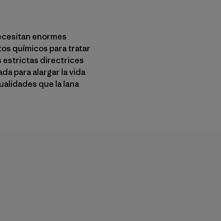
necesitan enormes
ctos químicos para tratar
s estrictas directrices
da para alargar la vida
alidades que la lana