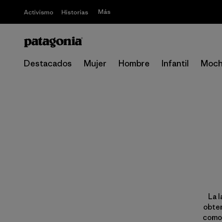
Más
Activismo
Historias
Destacados
Mujer
Hombre
Infantil
Moch
La l
obten
como 