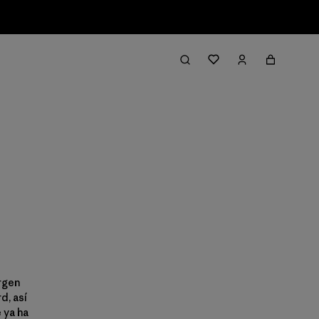
irgen
d, así
 ya ha