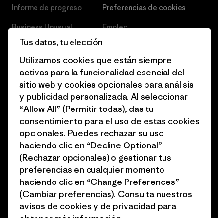
Informe de progreso
Preferencias de cookies
Business Unusual
Empleo
Tus datos, tu elección
Objetivos climáticos
Prensa
Utilizamos cookies que están siempre
1% for the Planet
Programa para profesionales
activas para la funcionalidad esencial del
del sector
sitio web y cookies opcionales para análisis
Cómo financiamos
y publicidad personalizada. Al seleccionar
Programa de afiliados
Tarjetas regalo
“Allow All” (Permitir todas), das tu
Mapa del sitio Patagonia
consentimiento para el uso de estas cookies
Encuentra una tienda
España
opcionales. Puedes rechazar su uso
haciendo clic en “Decline Optional”
(Rechazar opcionales) o gestionar tus
preferencias en cualquier momento
haciendo clic en “Change Preferences”
© 2026 Patagonia, Inc. Todos los derechos reservados.
(Cambiar preferencias). Consulta nuestros
avisos de
cookies
y de
privacidad
para