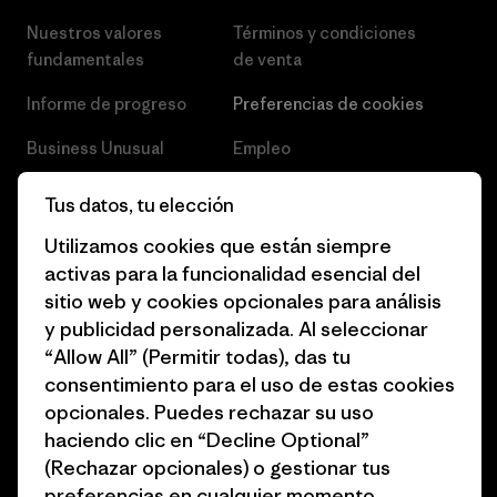
Nuestros valores
Términos y condiciones
fundamentales
de venta
Informe de progreso
Preferencias de cookies
Business Unusual
Empleo
Objetivos climáticos
Prensa
Tus datos, tu elección
1% for the Planet
Programa para profesionales
Utilizamos cookies que están siempre
del sector
activas para la funcionalidad esencial del
Cómo financiamos
sitio web y cookies opcionales para análisis
Programa de afiliados
Tarjetas regalo
y publicidad personalizada. Al seleccionar
Mapa del sitio Patagonia
“Allow All” (Permitir todas), das tu
Encuentra una tienda
España
consentimiento para el uso de estas cookies
opcionales. Puedes rechazar su uso
haciendo clic en “Decline Optional”
(Rechazar opcionales) o gestionar tus
preferencias en cualquier momento