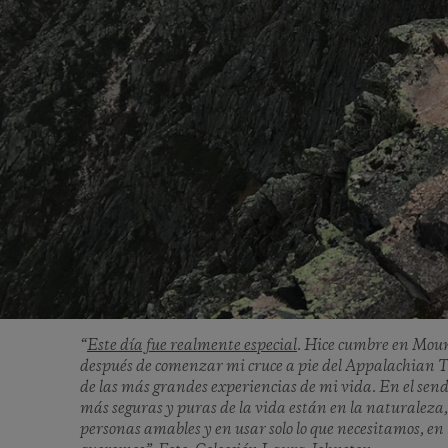
“
Este día fue realmente especial
. Hice cumbre en Mou
después de comenzar mi cruce a pie del Appalachian T
de las más grandes experiencias de mi vida. En el sende
más seguras y puras de la vida están en la naturaleza
personas amables y en usar solo lo que necesitamos, en 