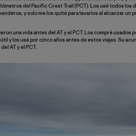
ilómetros del Pacific Crest Trail (PCT). Los usé todos los d
enderos, y solo me los quité para lavarlos al alcanzar un p
ieron una vida antes del AT y el PCT. Los compré usados 
útil y los usé por cinco años antes de estos viajes. Su ac
 del AT y el PCT.