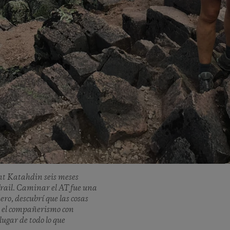
nt Katahdin seis meses
rail. Caminar el AT fue una
ro, descubrí que las cosas
, el compañerismo con
lugar de todo lo que