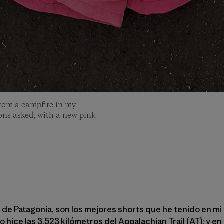
from a campfire in my
ions asked, with a new pink
 de Patagonia, son los mejores shorts que he tenido en mi v
hice las 3.523 kilómetros del Appalachian Trail (AT); y en 