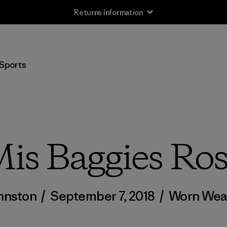
Free Delivery On Orders Over €100
Sports
is Baggies Ro
hnston
/
September 7, 2018
/
Worn Wea