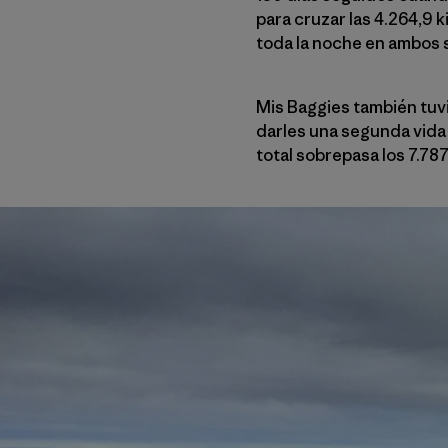
para cruzar las 4.264,9 k
toda la noche en ambos s
Mis Baggies también tuv
darles una segunda vida 
total sobrepasa los 7.787