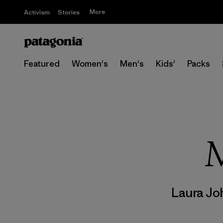
More
Activism
Stories
Featured
Women's
Men's
Kids'
Packs
M
Laura Jo