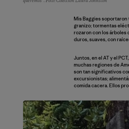
queremos”. Foto: Colección Laura Johnston
Mis Baggies soportaron t
granizo; tormentas eléct
rozaron con los árboles 
duros, suaves, con raíce
Juntos, en el AT y el PCT
muchas regiones de Amér
son tan significativos co
excursionistas; alimentá
comida cacera. Ellos pro