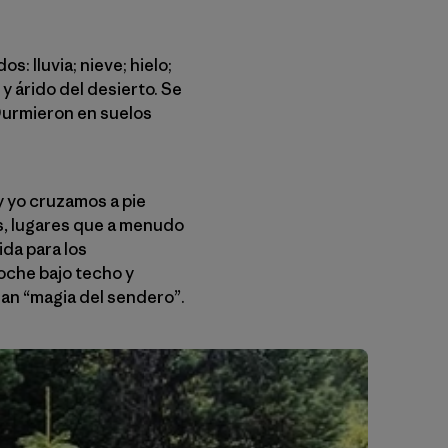
: lluvia; nieve; hielo;
y árido del desierto. Se
 Durmieron en suelos
y yo cruzamos a pie
s, lugares que a menudo
ida para los
oche bajo techo y
man “magia del sendero”.