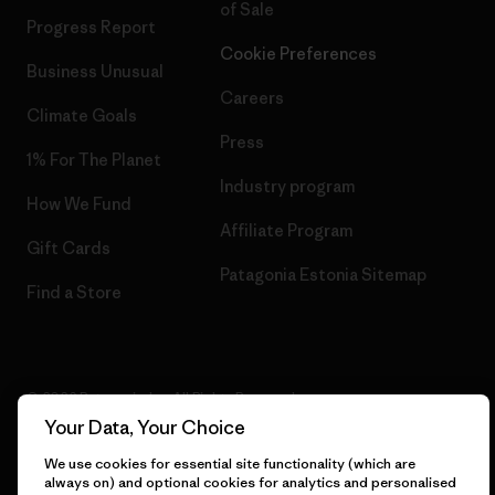
of Sale
Progress Report
Cookie Preferences
Business Unusual
Careers
Climate Goals
Press
1% For The Planet
Industry program
How We Fund
Affiliate Program
Gift Cards
Patagonia Estonia Sitemap
Find a Store
© 2026 Patagonia, Inc. All Rights Reserved.
Your Data, Your Choice
We use cookies for essential site functionality (which are
always on) and optional cookies for analytics and personalised