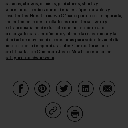
casacas, abrigos, camisas, pantalones, shorts y
sobretodos, hechos con materiales súper durables y
resistentes. Nuestro nuevo Cáñamo para Toda Temporada,
recientemente desarrollado, es un material ligero y
extraordinariamente durable que no requiere uso
prolongado para ser cómodo y ofrece la resistencia y la
libertad de movimiento necesarias para sobrellevar el día a
medida que la temperatura sube. Con costuras con
certificadas de Comercio Justo. Mira la colección en
patagonia.com/workwear
.
Share on Facebook
Share on Pinterest
Share on Twitter
Share on LinkedIn
Share on
Share on Copy Link
Print