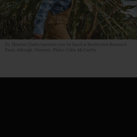
Dr. Heather Darby harvests corn by hand at Borderview Research
Farm. Alburgh, Vermont. Photo: Colin McCarthy