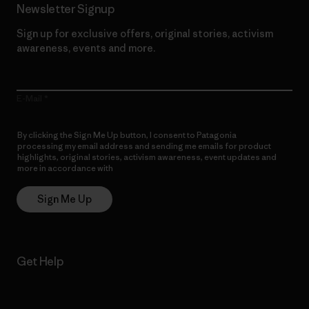
Newsletter Signup
Sign up for exclusive offers, original stories, activism
awareness, events and more.
E-Mail
By clicking the Sign Me Up button, I consent to Patagonia
processing my email address and sending me emails for product
highlights, original stories, activism awareness, event updates and
more in accordance with
Patagonia’s Privacy Notice
Sign Me Up
Get Help