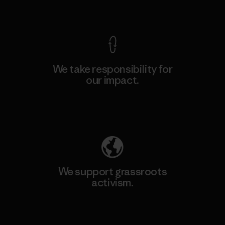
View Ironclad Guarantee
We take responsibility for
our impact.
Explore Our Footprint
We support grassroots
activism.
Visit Patagonia Action Works