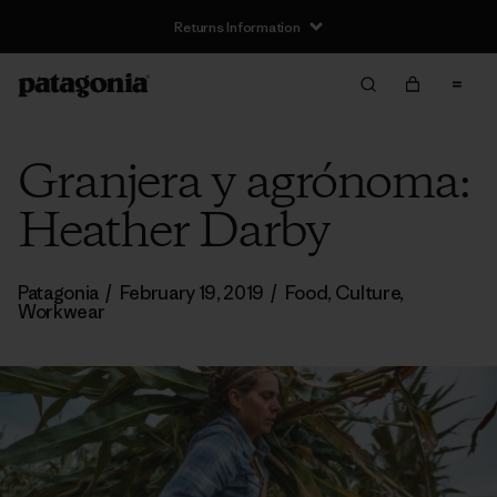
Returns Information
Granjera y agrónoma:
Heather Darby
Patagonia
/
February 19, 2019
/
Food
,
Culture
,
Workwear