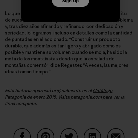
Sign Up
Lo que existe ahora es una prenda que habla del espíritu
de nuestro diseño. Nos propusimos solucionar un problema
y, tras diez años afinando y refinando, con dedicación y
seriedad, lo logramos, incluso en detalles como la cantidad
de puntadas en el acolchado. “Construir un producto
durable, que además es tan ligero y abrigado como es
posible y mantiene su volumen cuando se moja, ha sido la
meta de los montañistas desde que la escalada de
montañas comenzó”, dice Regester. “A veces, las mejores
ideas toman tiempo.”
Esta historia apareció originalmente en el
Catálogo
Patagonia de enero 2018
. Visita
patagonia.com
para ver la
línea completa.