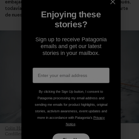
embajador de escalada, Kelly Cordes. Tres años después,
todavía está en lo más alto de la rotación para gran parte
Enjoying these
de nuestro equipo en terreno.
stories?
Sign up to receive Patagonia
emails and get our latest
stories in your mailbox.
By clicking the Sign Up button, I consent to
Patagonia processing my email address and
sending me emails for product highlights, original
stories, activism awareness, event updates and
more in accordance with Patagonia’s
Privacy
Notice
.
Colin Haley
testeando el abrigo de la Micro Puff en terreno.
Cordillera de Alaska. Foto: Kyle Sparks