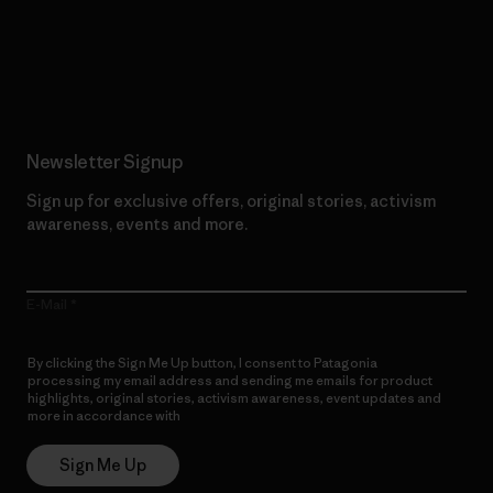
Read Our Commitment
Newsletter Signup
Sign up for exclusive offers, original stories, activism
awareness, events and more.
E-Mail
By clicking the Sign Me Up button, I consent to Patagonia
processing my email address and sending me emails for product
highlights, original stories, activism awareness, event updates and
more in accordance with
Patagonia’s Privacy Notice
Sign Me Up