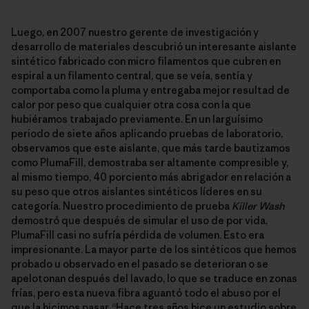
Luego, en 2007 nuestro gerente de investigación y
desarrollo de materiales descubrió un interesante aislante
sintético fabricado con micro filamentos que cubren en
espiral a un filamento central, que se veía, sentía y
comportaba como la pluma y entregaba mejor resultad de
calor por peso que cualquier otra cosa con la que
hubiéramos trabajado previamente. En un larguísimo
periodo de siete años aplicando pruebas de laboratorio,
observamos que este aislante, que más tarde bautizamos
como PlumaFill, demostraba ser altamente compresible y,
al mismo tiempo, 40 porciento más abrigador en relación a
su peso que otros aislantes sintéticos líderes en su
categoría. Nuestro procedimiento de prueba
Killer Wash
demostró que después de simular el uso de por vida,
PlumaFill casi no sufría pérdida de volumen. Esto era
impresionante. La mayor parte de los sintéticos que hemos
probado u observado en el pasado se deterioran o se
apelotonan después del lavado, lo que se traduce en zonas
frías, pero esta nueva fibra aguantó todo el abuso por el
que la hicimos pasar. “Hace tres años hice un estudio sobre