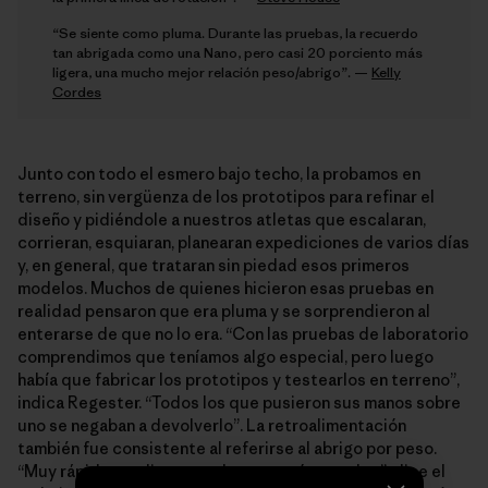
“Se siente como pluma. Durante las pruebas, la recuerdo
tan abrigada como una Nano, pero casi 20 porciento más
ligera, una mucho mejor relación peso/abrigo”. —
Kelly
Cordes
Junto con todo el esmero bajo techo, la probamos en
terreno, sin vergüenza de los prototipos para refinar el
diseño y pidiéndole a nuestros atletas que escalaran,
corrieran, esquiaran, planearan expediciones de varios días
y, en general, que trataran sin piedad esos primeros
modelos. Muchos de quienes hicieron esas pruebas en
realidad pensaron que era pluma y se sorprendieron al
enterarse de que no lo era. “Con las pruebas de laboratorio
comprendimos que teníamos algo especial, pero luego
había que fabricar los prototipos y testearlos en terreno”,
indica Regester. “Todos los que pusieron sus manos sobre
uno se negaban a devolverlo”. La retroalimentación
también fue consistente al referirse al abrigo por peso.
“Muy rápido me di cuenta de que teníamos algo”, dice el