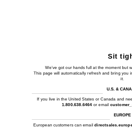
Sit tig
We’ve got our hands full at the moment but 
This page will automatically refresh and bring you
it.
U.S. & CAN
If you live in the United States or Canada and nee
1.800.638.6464
or email
customer_
EUROPE
European customers can email
directsales.euro