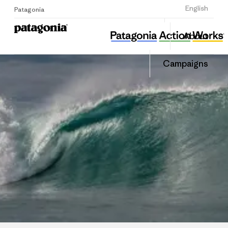
Sign Up
English
Patagonia
성남환경운동연합
Share
About
this
Home
Share
Grante
on
Campaigns
Linked