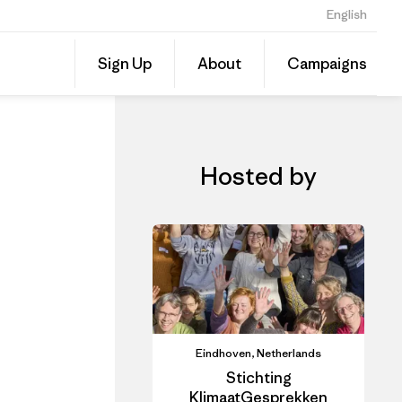
English
Share
Sign Up
About
Campaigns
this
Share
Event
on
Linked
Hosted by
Eindhoven, Netherlands
Stichting
KlimaatGesprekken