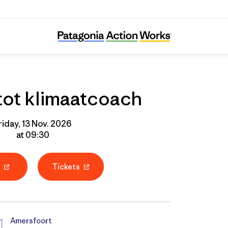
Training tot klimaatcoach
 tot klimaatcoach
riday, 13 Nov. 2026
at 09:30
P
Tickets
Amersfoort