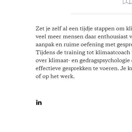
D
i
Zet je zelf al een tijdje stappen om k
veel meer mensen daar enthousiast 
r
aanpak en ruime oefening met gespr
Tijdens de training tot klimaatcoach
e
over klimaat- en gedragspsychologie e
c
effectieve gesprekken te voeren. Je k
of op het werk.
t
i
S
h
o
a
n
r