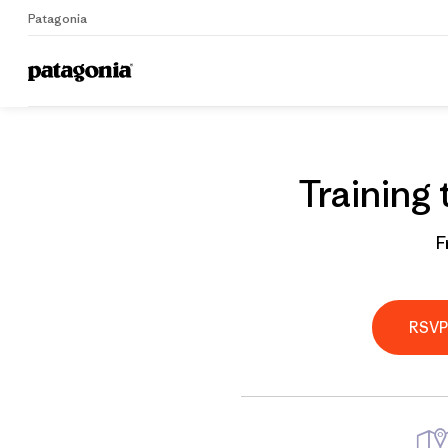
Patagonia
Home
Grantee
Training
F
RSV