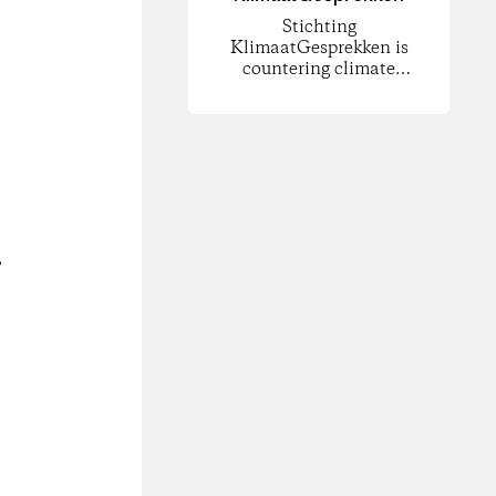
Stichting
KlimaatGesprekken is
countering climate
change by increasing
public involvement and
civic engagement.
,