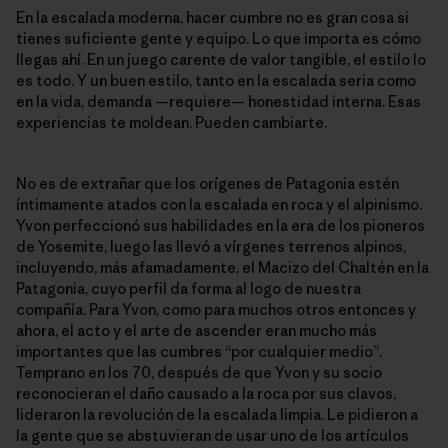
En la escalada moderna, hacer cumbre no es gran cosa si
tienes suficiente gente y equipo. Lo que importa es cómo
llegas ahí. En un juego carente de valor tangible, el estilo lo
es todo. Y un buen estilo, tanto en la escalada seria como
en la vida, demanda —requiere— honestidad interna. Esas
experiencias te moldean. Pueden cambiarte.
No es de extrañar que los orígenes de Patagonia estén
íntimamente atados con la escalada en roca y el alpinismo.
Yvon perfeccionó sus habilidades en la era de los pioneros
de Yosemite, luego las llevó a vírgenes terrenos alpinos,
incluyendo, más afamadamente, el Macizo del Chaltén en la
Patagonia, cuyo perfil da forma al logo de nuestra
compañía. Para Yvon, como para muchos otros entonces y
ahora, el acto y el arte de ascender eran mucho más
importantes que las cumbres “por cualquier medio”.
Temprano en los 70, después de que Yvon y su socio
reconocieran el daño causado a la roca por sus clavos,
lideraron la revolución de la escalada limpia. Le pidieron a
la gente que se abstuvieran de usar uno de los artículos