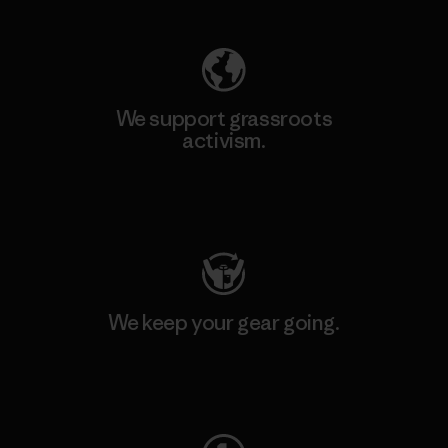
We support grassroots
activism.
Visit Patagonia Action Works
We keep your gear going.
Visit Worn Wear