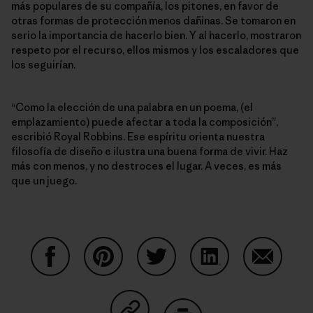
más populares de su compañía, los pitones, en favor de
otras formas de protección menos dañinas. Se tomaron en
serio la importancia de hacerlo bien. Y al hacerlo, mostraron
respeto por el recurso, ellos mismos y los escaladores que
los seguirían.
“Como la elección de una palabra en un poema, (el
emplazamiento) puede afectar a toda la composición”,
escribió Royal Robbins. Ese espíritu orienta nuestra
filosofía de diseño e ilustra una buena forma de vivir. Haz
más con menos, y no destroces el lugar. A veces, es más
que un juego.
Share on Facebook
Share on Pinterest
Share on Twitter
Share on LinkedIn
Share on