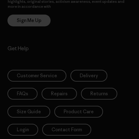
highlights, original stories, activism awareness, event updates and
more in accordance with
Patagonia’s Privacy Notice
Sign Me Up
Get Help
Customer Service
Delivery
FAQs
Repairs
Returns
Size Guide
Product Care
Login
Contact Form