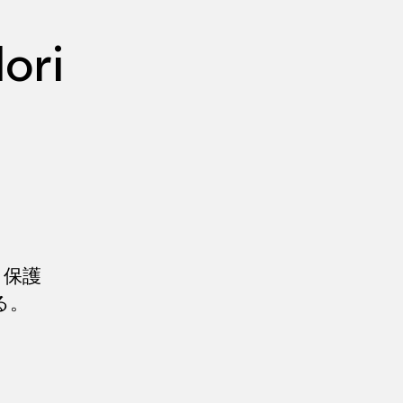
ori
ら保護
る。