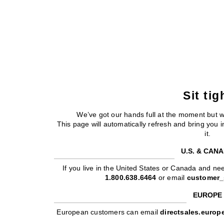
Sit tig
We’ve got our hands full at the moment but 
This page will automatically refresh and bring you
it.
U.S. & CAN
If you live in the United States or Canada and nee
1.800.638.6464
or email
customer_
EUROPE
European customers can email
directsales.euro