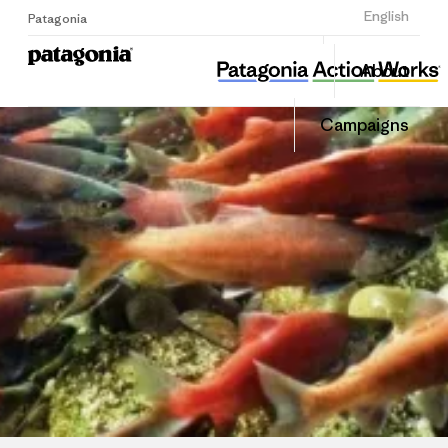
Sign Up
English
Patagonia
섬즈업
Share
About
this
Home
Share
Grante
on
Campaigns
Linked