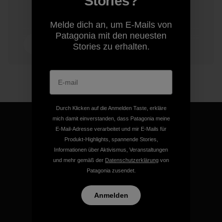
Stories?
Melde dich an, um E-Mails von
Patagonia mit den neuesten
3 Min.
Stories zu erhalten.
Lesezeit
Durch Klicken auf die Anmelden Taste, erkläre
mich damit einverstanden, dass Patagonia meine
E-Mail-Adresse verarbeitet und mir E-Mails für
Produkt-Highlights, spannende Stories,
Informationen über Aktivismus, Veranstaltungen
Für all unsere Produkte gilt
und mehr gemäß der
Datenschutzerklärung
von
unsere kompromisslose
Patagonia zusendet.
Garantie.
Anmelden
Kompromisslose Garantie