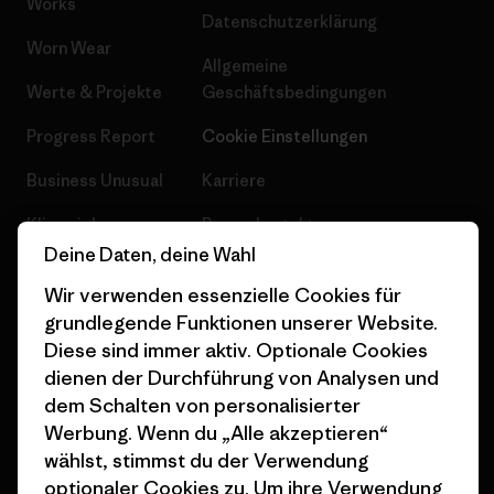
Works
Datenschutzerklärung
Worn Wear
Allgemeine
Werte & Projekte
Geschäftsbedingungen
Progress Report
Cookie Einstellungen
Business Unusual
Karriere
Klimaziele
Pressekontakt
Deine Daten, deine Wahl
1% For The Planet
Industry program
Wir verwenden essenzielle Cookies für
Wie wir finanzieren
Affiliate-Programm
grundlegende Funktionen unserer Website.
Diese sind immer aktiv. Optionale Cookies
Geschenkgutscheine
Patagonia Deutschland
dienen der Durchführung von Analysen und
Seitenverzeichnis
Stores in deiner
dem Schalten von personalisierter
Nähe
Werbung. Wenn du „Alle akzeptieren“
wählst, stimmst du der Verwendung
optionaler Cookies zu. Um ihre Verwendung