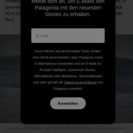
océano para embarcarme en alguna misión. Ahora mismo, lo
Melde dich an, um E-Mails von
que necesito ya está aquí. No necesariamente se llevará
Patagonia mit den neuesten
lejos los miedos o las emociones, pero lo hará mucho más
Stories zu erhalten.
fácil.
Durch Klicken auf die Anmelden Taste, erkläre
mich damit einverstanden, dass Patagonia meine
E-Mail-Adresse verarbeitet und mir E-Mails für
Produkt-Highlights, spannende Stories,
Informationen über Aktivismus, Veranstaltungen
und mehr gemäß der
Datenschutzerklärung
von
Patagonia zusendet.
Anmelden
La sonrisa obtenida por agarrar una ola en tres horas. Cada ola que corrí