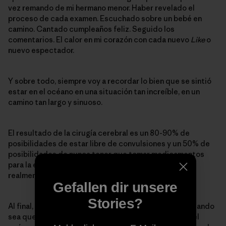
vez remando de mi hermano menor. Haber revelado el
proceso de cada examen. Escuchado sobre un bebé en
camino. Cantado cumpleaños feliz. Seguido los
comentarios. El calor en mi corazón con cada nuevo
Like
o
nuevo espectador.
Y sobre todo, siempre voy a recordar lo bien que se sintió
estar en el océano en una situación tan increíble, en un
camino tan largo y sinuoso.
El resultado de la cirugía cerebral es un 80-90% de
posibilidades de estar libre de convulsiones y un 50% de
posibilidades de nunca tener que tomar medicamentos
para la epilepsia de nuevo. Esas son cosas para estar
realmente feliz.
Gefallen dir unsere
Stories?
Al final, no hay nada para estar triste en todo esto. Cuando
sea que sienta que sí lo hay, voy a dar la vuelta hacia el