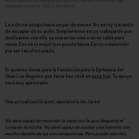
este invierno en mi camino a la cirugía me trajo más entusiasmo que
cualquier otra antes. Foto: J. Alec Smith
La vida me atrapó hace un par de meses. No estoy tratando
de escapar de su puño. Simplemente estoy trabajando por
deslizarme con ella, ya sea en las olas o en mi tabla para
remar. Eso es lo mejor que puedo hacer. Estoy conmovido
por ser tan afortunado.
Si quieres donar para la Fundación para la Epilepsia del
Gran Los Ángeles, por favor haz click en
este link
. Tu apoyo
será muy apreciado.
Una actualización post operatoria de Jared
No seré capaz de recordar la vista con la que desperté el
lunes en la noche. No seré capaz de contar una historia con
mucho detalle de las conversaciones. Pero puedo escribir,