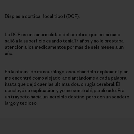
Displasia cortical focal tipo 1 (DCF).
La DCF es una anormalidad del cerebro, que en mi caso
salió a la superficie cuando tenía 17 años y no le prestaba
atención a los medicamentos por más de seis meses a un
año.
En la oficina de mi neurólogo, escuchándolo explicar el plan,
me encontré como alejado, adelantándome a cada palabra,
hasta que dejó caer las últimas dos: cirugía cerebral. Él
concluyó su explicación y yo me senté ahí, paralizado. Era
un trayecto hacia un increíble destino, pero con un sendero
largo y tedioso.