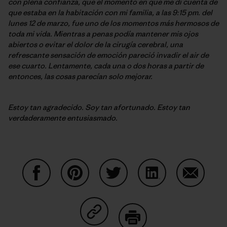
con plena confianza, que el momento en que me di cuenta de
que estaba en la habitación con mi familia, a las 9:15 pm. del
lunes 12 de marzo, fue uno de los momentos más hermosos de
toda mi vida. Mientras a penas podía mantener mis ojos
abiertos o evitar el dolor de la cirugía cerebral, una
refrescante sensación de emoción pareció invadir el air de
ese cuarto. Lentamente, cada una o dos horas a partir de
entonces, las cosas parecían solo mejorar.
Estoy tan agradecido. Soy tan afortunado. Estoy tan
verdaderamente entusiasmado.
Auf Facebook teilen
Auf Pinterest teilen
Auf Twitter teilen
Auf LinkedIn teilen
Auf Email