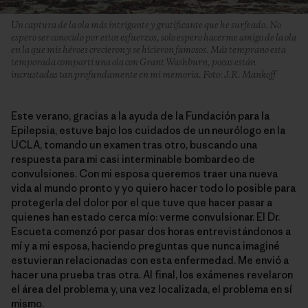
Un captura de la ola más intrigante y gratificante que he surfeado. No
espero ser conocido por estos esfuerzos, solo espero hacerme amigo de la ola
en la que mis héroes crecieron y se hicieron famosos. Más temprano esta
temporada compartí una ola con Grant Washburn, pocas están
incrustadas tan profundamente en mi memoria. Foto: J.R. Mankoff
Este verano, gracias a la ayuda de la Fundación para la
Epilepsia, estuve bajo los cuidados de un neurólogo en la
UCLA, tomando un examen tras otro, buscando una
respuesta para mi casi interminable bombardeo de
convulsiones. Con mi esposa queremos traer una nueva
vida al mundo pronto y yo quiero hacer todo lo posible para
protegerla del dolor por el que tuve que hacer pasar a
quienes han estado cerca mío: verme convulsionar. El Dr.
Escueta comenzó por pasar dos horas entrevistándonos a
mí y a mi esposa, haciendo preguntas que nunca imaginé
estuvieran relacionadas con esta enfermedad. Me envió a
hacer una prueba tras otra. Al final, los exámenes revelaron
el área del problema y, una vez localizada, el problema en sí
mismo.