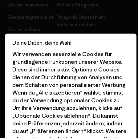
Wie wir finanzieren
Affiliate-Programm
Geschenkgutscheine
Patagonia Deutschland
Seitenverzeichnis
Stores in deiner
Nähe
Deine Daten, deine Wahl
Wir verwenden essenzielle Cookies für
grundlegende Funktionen unserer Website.
Diese sind immer aktiv. Optionale Cookies
© 2026 Patagonia, Inc. All Rights Reserved.
dienen der Durchführung von Analysen und
dem Schalten von personalisierter Werbung.
Wenn du „Alle akzeptieren“ wählst, stimmst
du der Verwendung optionaler Cookies zu.
Deutsch
Um ihre Verwendung abzulehnen, klicke auf
„Optionale Cookies ablehnen“. Du kannst
deine Präferenzen jederzeit ändern, indem
du auf „Präferenzen ändern“ klickst. Weitere