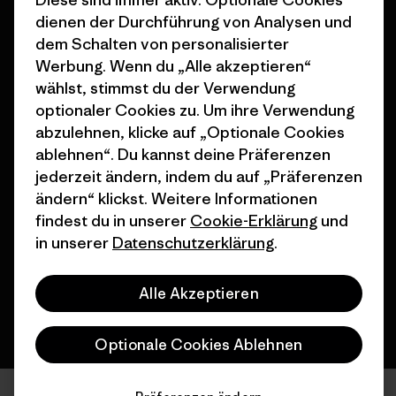
Geschenkgutscheine
Patagonia Deutschland
dienen der Durchführung von Analysen und
Seitenverzeichnis
Stores in deiner
dem Schalten von personalisierter
Nähe
Werbung. Wenn du „Alle akzeptieren“
wählst, stimmst du der Verwendung
optionaler Cookies zu. Um ihre Verwendung
abzulehnen, klicke auf „Optionale Cookies
ablehnen“. Du kannst deine Präferenzen
jederzeit ändern, indem du auf „Präferenzen
© 2026 Patagonia, Inc. All Rights Reserved.
ändern“ klickst. Weitere Informationen
findest du in unserer
Cookie-Erklärung
und
in unserer
Datenschutzerklärung
.
Deutsch
Alle Akzeptieren
Optionale Cookies Ablehnen