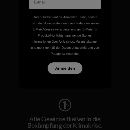
Wir unterstützen Klima- und
Umweltschutzgruppen.
Durch Klicken auf die Anmelden Taste, erkläre
mich damit einverstanden, dass Patagonia meine
Besuche Patagonia Action Works
E-Mail-Adresse verarbeitet und mir E-Mails für
Produkt-Highlights, spannende Stories,
Informationen über Aktivismus, Veranstaltungen
und mehr gemäß der
Datenschutzerklärung
von
Patagonia zusendet.
Wir schenken deiner
Bekleidung neues Leben.
Anmelden
Worn Wear
Alle Gewinne fließen in die
Bekämpfung der Klimakrise.