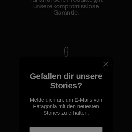
unsere kompromisslose
Garantie.
Kompromisslose Garantie
Wir übernehmen
Verantwortung für unsere
Gefallen dir unsere
Auswirkungen.
Stories?
Unser Fußabdruck
Melde dich an, um E-Mails von
Patagonia mit den neuesten
Stories zu erhalten.