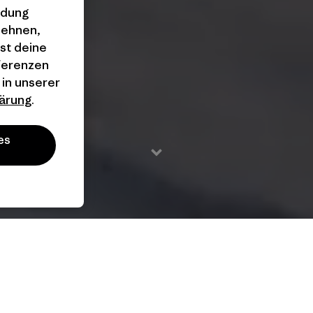
ndung
lehnen,
st deine
äferenzen
 in unserer
ärung
.
es
2024 / 14 Min.