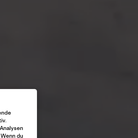
gende
iv.
 Analysen
. Wenn du