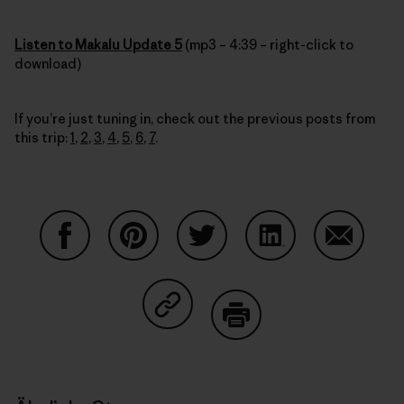
Listen to Makalu Update 5
(mp3 – 4:39 – right-click to
download)
If you’re just tuning in, check out the previous posts from
this trip:
1
,
2
,
3
,
4
,
5
,
6
,
7
.
Auf Facebook teilen
Auf Pinterest teilen
Auf Twitter teilen
Auf LinkedIn teilen
Auf Email
Auf Copy Link teilen
Drucken