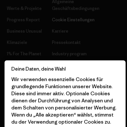
Allgemeine
Werte & Projekte
Geschäftsbedingungen
Progress Report
Cookie Einstellungen
Business Unusual
Karriere
Klimaziele
Pressekontakt
1% For The Planet
Industry program
Wie wir finanzieren
Affiliate-Programm
Deine Daten, deine Wahl
Geschenkgutscheine
Patagonia Deutschland
Wir verwenden essenzielle Cookies für
Seitenverzeichnis
grundlegende Funktionen unserer Website.
Stores in deiner
Diese sind immer aktiv. Optionale Cookies
Nähe
dienen der Durchführung von Analysen und
dem Schalten von personalisierter Werbung.
Wenn du „Alle akzeptieren“ wählst, stimmst
du der Verwendung optionaler Cookies zu.