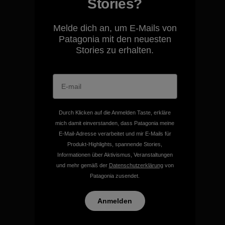
Stories?
Wir übernehmen
Melde dich an, um E-Mails von
Verantwortung für unsere
Patagonia mit den neuesten
Auswirkungen.
Stories zu erhalten.
Unser Fußabdruck
Durch Klicken auf die Anmelden Taste, erkläre
mich damit einverstanden, dass Patagonia meine
Wir unterstützen Klima- und
E-Mail-Adresse verarbeitet und mir E-Mails für
Umweltschutzgruppen.
Produkt-Highlights, spannende Stories,
Informationen über Aktivismus, Veranstaltungen
und mehr gemäß der
Datenschutzerklärung
von
Besuche Patagonia Action Works
Patagonia zusendet.
Anmelden