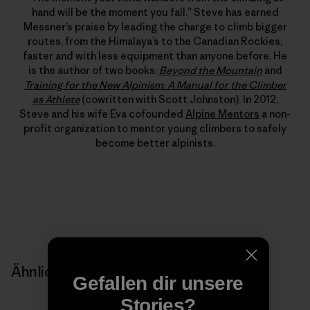
hand will be the moment you fall.” Steve has earned
Messner’s praise by leading the charge to climb bigger
routes, from the Himalaya’s to the Canadian Rockies,
faster and with less equipment than anyone before. He
is the author of two books:
Beyond the Mountain
and
Training for the New Alpinism: A Manual for the Climber
as Athlete
(cowritten with Scott Johnston). In 2012,
Steve and his wife Eva cofounded
Alpine Mentors
a non-
profit organization to mentor young climbers to safely
become better alpinists.
Ähnliche Storys
Gefallen dir unsere
Stories?