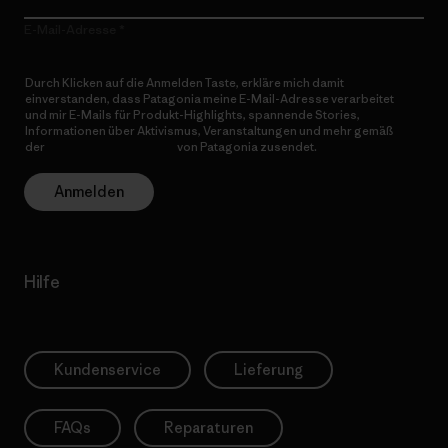
E-Mail-Adresse
Durch Klicken auf die Anmelden Taste, erkläre mich damit
einverstanden, dass Patagonia meine E-Mail-Adresse verarbeitet
und mir E-Mails für Produkt-Highlights, spannende Stories,
Informationen über Aktivismus, Veranstaltungen und mehr gemäß
der
Datenschutzerklärung
von Patagonia zusendet.
Anmelden
Hilfe
Kundenservice
Lieferung
FAQs
Reparaturen