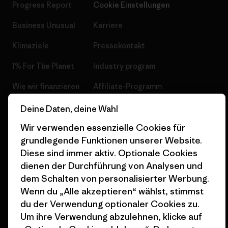
Progress Report
Cookie Einstellungen
Business Unusual
Karriere
Klimaziele
Pressekontakt
1% For The Planet
Industry program
Wie wir finanzieren
Affiliate-Programm
Geschenkgutscheine
Patagonia Deutschland
Deine Daten, deine Wahl
Seitenverzeichnis
Wir verwenden essenzielle Cookies für
Stores in deiner
grundlegende Funktionen unserer Website.
Nähe
Diese sind immer aktiv. Optionale Cookies
dienen der Durchführung von Analysen und
dem Schalten von personalisierter Werbung.
Wenn du „Alle akzeptieren“ wählst, stimmst
du der Verwendung optionaler Cookies zu.
© 2026 Patagonia, Inc. All Rights Reserved.
Um ihre Verwendung abzulehnen, klicke auf