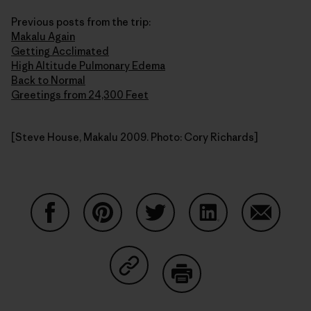
Previous posts from the trip:
Makalu Again
Getting Acclimated
High Altitude Pulmonary Edema
Back to Normal
Greetings from 24,300 Feet
[Steve House, Makalu 2009. Photo: Cory Richards]
Auf Facebook teilen
Auf Pinterest teilen
Auf Twitter teilen
Auf LinkedIn teilen
Auf Email
Auf Copy Link teilen
Drucken