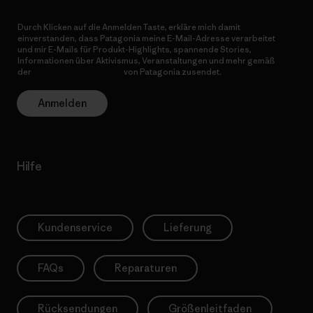
Durch Klicken auf die Anmelden Taste, erkläre mich damit
einverstanden, dass Patagonia meine E-Mail-Adresse verarbeitet
und mir E-Mails für Produkt-Highlights, spannende Stories,
Informationen über Aktivismus, Veranstaltungen und mehr gemäß
der
Datenschutzerklärung
von Patagonia zusendet.
Anmelden
Hilfe
Kundenservice
Lieferung
FAQs
Reparaturen
Rücksendungen
Größenleitfaden