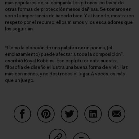
más populares de su compañía, los pitones, en favor de
otras formas de protección menos dañinas. Se tomaron en
serio la importancia de hacerlo bien. Y al hacerlo, mostraron
respeto por el recurso, ellos mismos y los escaladores que
los seguirían.
“Como la elección de una palabra en un poema, (el
emplazamiento) puede afectar a toda la composición”,
escribió Royal Robbins. Ese espíritu orienta nuestra
filosofía de diseño e ilustra una buena forma de vivir. Haz
más con menos, y no destroces el lugar. A veces, es más
que un juego.
Auf Facebook teilen
Auf Pinterest teilen
Auf Twitter teilen
Auf LinkedIn teilen
Auf Email