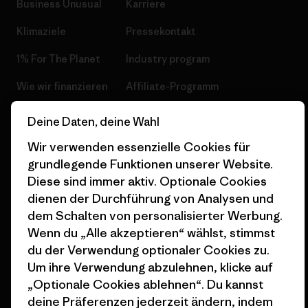
Business Unusual
Karriere
Klimaziele
Pressekontakt
1% For The Planet
Industry program
Wie wir finanzieren
Affiliate-Programm
Geschenkgutscheine
Patagonia Deutschland
Deine Daten, deine Wahl
Seitenverzeichnis
Stores in deiner
Wir verwenden essenzielle Cookies für
Nähe
grundlegende Funktionen unserer Website.
Diese sind immer aktiv. Optionale Cookies
dienen der Durchführung von Analysen und
dem Schalten von personalisierter Werbung.
Wenn du „Alle akzeptieren“ wählst, stimmst
© 2026 Patagonia, Inc. All Rights Reserved.
du der Verwendung optionaler Cookies zu.
Um ihre Verwendung abzulehnen, klicke auf
„Optionale Cookies ablehnen“. Du kannst
deine Präferenzen jederzeit ändern, indem
Deutsch