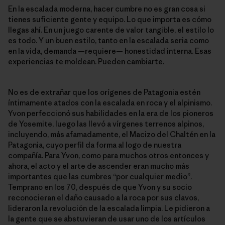
En la escalada moderna, hacer cumbre no es gran cosa si
tienes suficiente gente y equipo. Lo que importa es cómo
llegas ahí. En un juego carente de valor tangible, el estilo lo
es todo. Y un buen estilo, tanto en la escalada seria como
en la vida, demanda —requiere— honestidad interna. Esas
experiencias te moldean. Pueden cambiarte.
No es de extrañar que los orígenes de Patagonia estén
íntimamente atados con la escalada en roca y el alpinismo.
Yvon perfeccionó sus habilidades en la era de los pioneros
de Yosemite, luego las llevó a vírgenes terrenos alpinos,
incluyendo, más afamadamente, el Macizo del Chaltén en la
Patagonia, cuyo perfil da forma al logo de nuestra
compañía. Para Yvon, como para muchos otros entonces y
ahora, el acto y el arte de ascender eran mucho más
importantes que las cumbres “por cualquier medio”.
Temprano en los 70, después de que Yvon y su socio
reconocieran el daño causado a la roca por sus clavos,
lideraron la revolución de la escalada limpia. Le pidieron a
la gente que se abstuvieran de usar uno de los artículos