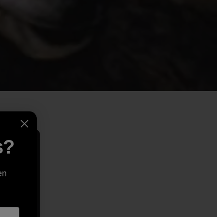
s?
en