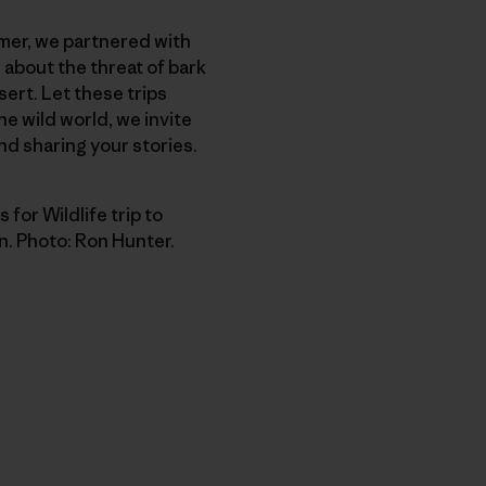
mer, we partnered with
 about the threat of bark
ert. Let these trips
he wild world, we invite
and sharing your stories.
 for Wildlife trip to
n. Photo: Ron Hunter.
nk teilen
cken