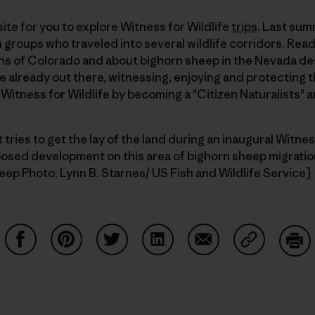
ite for you to explore Witness for Wildlife
trips
. Last sum
groups who traveled into several wildlife corridors. Read
ains of Colorado and about bighorn sheep in the Nevada des
re already out there, witnessing, enjoying and protecting t
f Witness for Wildlife by becoming a "Citizen Naturalists" 
t tries to get the lay of the land during an inaugural Witness
posed development on this area of bighorn sheep migratio
eep Photo: Lynn B. Starnes/ US Fish and Wildlife Service]
Auf Facebook teilen
Auf Pinterest teilen
Auf Twitter teilen
Auf LinkedIn teilen
Auf Email teilen
Auf Copy Li
Dru