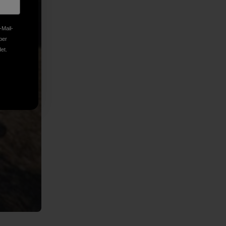
-Mail-
ber
et.