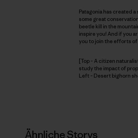
Patagonia has created a s
some great conservation 
beetle kill in the mount
inspire you! And if you a
you to join the efforts o
[Top – A citizen naturalis
study the impact of pro
Left – Desert bighorn sh
Ähnliche Storys