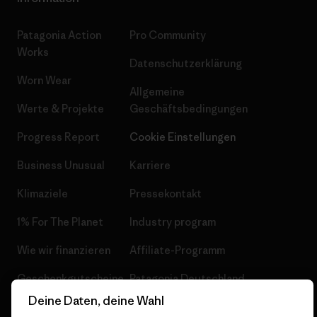
Patagonia Action
Pro Community
Works
Datenschutzerklärung
Worn Wear
Allgemeine
Werte & Projekte
Geschäftsbedingungen
Progress Report
Cookie Einstellungen
Business Unusual
Karriere
Klimaziele
Pressekontakt
1% For The Planet
Industry program
Wie wir finanzieren
Affiliate-Programm
Geschenkgutscheine
Patagonia Deutschland
Seitenverzeichnis
Deine Daten, deine Wahl
Stores in deiner