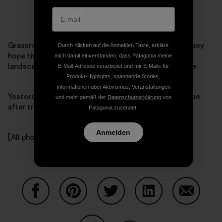
Grassroots activism takes many forms. Daniel and Casey
Durch Klicken auf die Anmelden Taste, erkläre
hope their efforts will literally change the political
mich damit einverstanden, dass Patagonia meine
landscape — the landscaping around the White House.
E-Mail-Adresse verarbeitet und mir E-Mails für
Produkt-Highlights, spannende Stories,
Informationen über Aktivismus, Veranstaltungen
Yesterday, the pair
arrived
at 1600 Pennsylvania Avenue
und mehr gemäß der
Datenschutzerklärung
von
after traveling for three months through 25 states.
Patagonia zusendet.
Anmelden
[All photos by Free]
Auf Facebook teilen
Auf Pinterest teilen
Auf Twitter teilen
Auf LinkedIn teilen
Auf Email