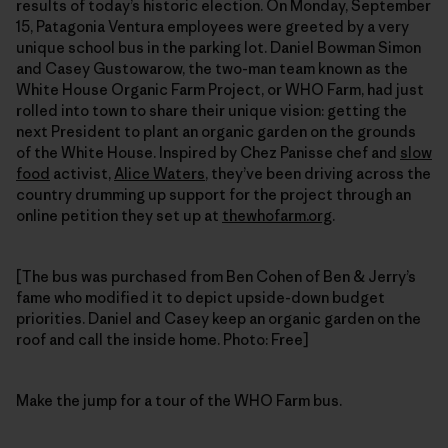
results of today’s historic election. On Monday, September
15, Patagonia Ventura employees were greeted by a very
unique school bus in the parking lot. Daniel Bowman Simon
and Casey Gustowarow, the two-man team known as the
White House Organic Farm Project, or WHO Farm, had just
rolled into town to share their unique vision: getting the
next President to plant an organic garden on the grounds
of the White House. Inspired by Chez Panisse chef and
slow
food
activist,
Alice Waters
, they’ve been driving across the
country drumming up support for the project through an
online petition they set up at
thewhofarm.org
.
[The bus was purchased from Ben Cohen of Ben & Jerry’s
fame who modified it to depict upside-down budget
priorities. Daniel and Casey keep an organic garden on the
roof and call the inside home. Photo: Free]
Make the jump for a tour of the WHO Farm bus.