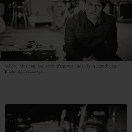
[Above: Musician and voice of the wetlands, Ryan Montbleau.
Photo: Ryan Laurey]