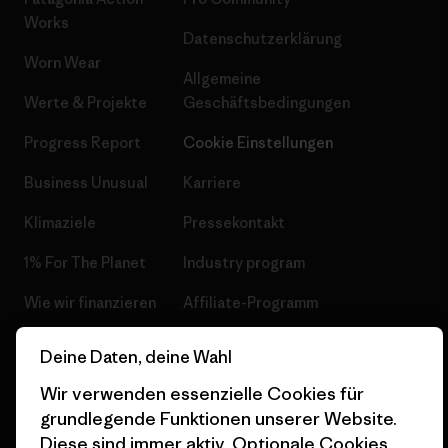
Works
Datenschutzerklärung
Worn Wear
Allgemeine
Werte & Projekte
Geschäftsbedingungen
Progress Report
Cookie Einstellungen
Business Unusual
Karriere
Klimaziele
Pressekontakt
1% For The Planet
Industry program
Wie wir finanzieren
Affiliate-Programm
Geschenkgutscheine
Patagonia Deutschland
Deine Daten, deine Wahl
Seitenverzeichnis
Stores in deiner
Wir verwenden essenzielle Cookies für
Nähe
grundlegende Funktionen unserer Website.
Diese sind immer aktiv. Optionale Cookies