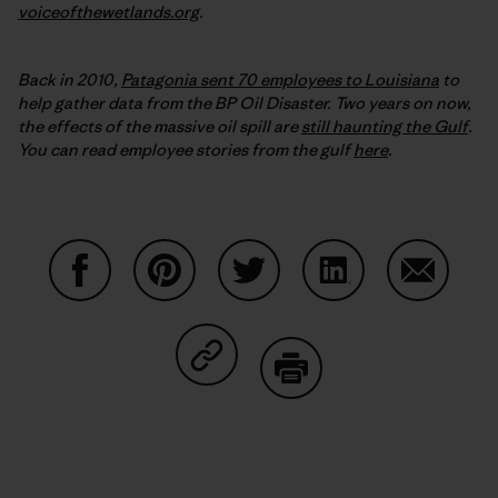
voiceofthewetlands.org
.
Back in 2010,
Patagonia sent 70 employees to Louisiana
to
help gather data from the BP Oil Disaster. Two years on now,
the effects of the massive oil spill are
still haunting the Gulf
.
You can read employee stories from the gulf
here
.
Auf Facebook teilen
Auf Pinterest teilen
Auf Twitter teilen
Auf LinkedIn teilen
Auf Email
Auf Copy Link teilen
Drucken