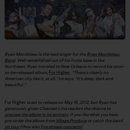
Ryan Montbleau is the lead singer for the
Ryan Montbleau
Band
. Well-established out of his home base in the
Northeast, Ryan traveled to New Orleans to record his soon-
to-be-released album,
For Higher
. “There’s clearly no
American city like it, at all,” he says. “It’s deep, dark and
beautiful.”
For Higher
is set to release on May 15, 2012, but Ryan has
generously given Cleanest Line readers the chance to
preview the album in its entirety
. If you like what you hear,
pre-order the album from
Village Produce
or catch the band
on tour
(they also
live stream concerts
).