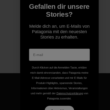
Gefallen dir unsere
Stories?
Melde dich an, um E-Mails von
Patagonia mit den neuesten
Stories zu erhalten.
Durch Klicken auf die Anmelden Taste, erkläre
mich damit einverstanden, dass Patagonia meine
E-Mail-Adresse verarbeitet und mir E-Mails für
Produkt-Highlights, spannende Stories,
Informationen über Aktivismus, Veranstaltungen
und mehr gemäß der
Datenschutzerklärung
von
Patagonia zusendet.
Für all unsere Produkte gilt
unsere kompromisslose