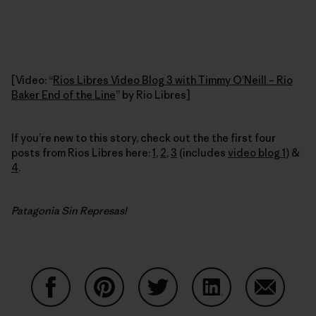
[Video: “
Rios Libres Video Blog 3 with Timmy O’Neill – Rio
Baker End of the Line
” by Rio Libres]
If you’re new to this story, check out the the first four
posts from Rios Libres here:
1
,
2
,
3
(includes
video blog 1
) &
4
.
Patagonia Sin Represas!
Auf Facebook teilen
Auf Pinterest teilen
Auf Twitter teilen
Auf LinkedIn teilen
Auf Email