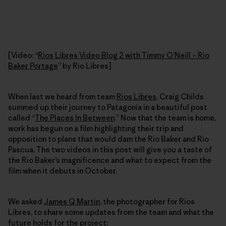
[Video: “
Rios Libres Video Blog 2 with Timmy O’Neill – Rio
Baker Portage
” by Rio Libres]
When last we heard from team
Rios Libres
, Craig Childs
summed up their journey to Patagonia in a beautiful post
called “
The Places In Between
.” Now that the team is home,
work has begun on a film highlighting their trip and
opposition to plans that would dam the Rio Baker and Rio
Pascua. The two videos in this post will give you a taste of
the Rio Baker’s magnificence and what to expect from the
film when it debuts in October.
We asked
James Q Martin
, the photographer for Rios
Libres, to share some updates from the team and what the
future holds for the project: