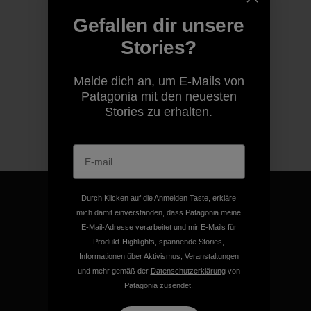
Gefallen dir unsere
Stories?
Melde dich an, um E-Mails von
Patagonia mit den neuesten
Stories zu erhalten.
Durch Klicken auf die Anmelden Taste, erkläre
mich damit einverstanden, dass Patagonia meine
E-Mail-Adresse verarbeitet und mir E-Mails für
Produkt-Highlights, spannende Stories,
Für all unsere Produkte gilt
Informationen über Aktivismus, Veranstaltungen
unsere kompromisslose
und mehr gemäß der
Datenschutzerklärung
von
Garantie.
Patagonia zusendet.