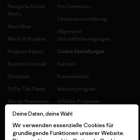
Patagonia Action
Pro Community
Works
Datenschutzerklärung
Worn Wear
Allgemeine
Werte & Projekte
Geschäftsbedingungen
Progress Report
Cookie Einstellungen
Business Unusual
Karriere
Klimaziele
Pressekontakt
1% For The Planet
Industry program
Wie wir finanzieren
Affiliate-Programm
Deine Daten, deine Wahl
Geschenkgutscheine
Patagonia Deutschland
Seitenverzeichnis
Wir verwenden essenzielle Cookies für
Stores in deiner
grundlegende Funktionen unserer Website.
Nähe