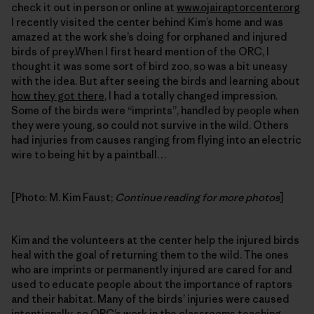
check it out in person or online at
www.ojairaptorcenter.org
I recently visited the center behind Kim’s home and was
amazed at the work she’s doing for orphaned and injured
birds of prey.When I first heard mention of the ORC, I
thought it was some sort of bird zoo, so was a bit uneasy
with the idea. But after seeing the birds and learning about
how they got there
, I had a totally changed impression.
Some of the birds were “imprints”, handled by people when
they were young, so could not survive in the wild. Others
had injuries from causes ranging from flying into an electric
wire to being hit by a paintball…
[Photo: M. Kim Faust;
Continue reading for more photos
]
Kim and the volunteers at the center help the injured birds
heal with the goal of returning them to the wild. The ones
who are imprints or permanently injured are cared for and
used to educate people about the importance of raptors
and their habitat. Many of the birds’ injuries were caused
intentionally, so
ORC’s work in the classrooms
teaching