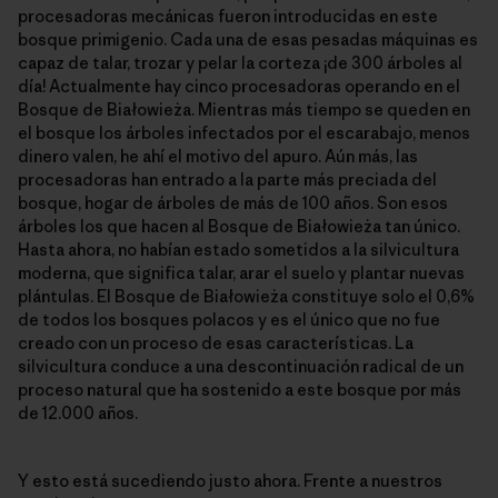
procesadoras mecánicas fueron introducidas en este
bosque primigenio. Cada una de esas pesadas máquinas es
capaz de talar, trozar y pelar la corteza ¡de 300 árboles al
día! Actualmente hay cinco procesadoras operando en el
Bosque de Białowieża. Mientras más tiempo se queden en
el bosque los árboles infectados por el escarabajo, menos
dinero valen, he ahí el motivo del apuro. Aún más, las
procesadoras han entrado a la parte más preciada del
bosque, hogar de árboles de más de 100 años. Son esos
árboles los que hacen al Bosque de Białowieża tan único.
Hasta ahora, no habían estado sometidos a la silvicultura
moderna, que significa talar, arar el suelo y plantar nuevas
plántulas. El Bosque de Białowieża constituye solo el 0,6%
de todos los bosques polacos y es el único que no fue
creado con un proceso de esas características. La
silvicultura conduce a una descontinuación radical de un
proceso natural que ha sostenido a este bosque por más
de 12.000 años.
Y esto está sucediendo justo ahora. Frente a nuestros