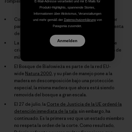
rompiendo una multitud de leyes y regulaciones:
E-Mail-Adresse verarbeitet und mir E-Mails für
Produkt-Highlights, spannende Stories,
Informationen über Aktivismus, Veranstaltungen
Como sitio del Patrimonio de la UNESCO, la mayor
und mehr gemäß der
Datenschutzerklärung
von
parte del área del Bosque de Białowieża está exenta
Patagonia zusendet.
de actividad forestal.
Anmelden
La tala intensiva sucede durante la temporada de
crianza de las aves, resultando en la destrucción de
múltiples nidos.
El Bosque de Białowieża es parte de la red EU-
wide
Natura 2000
, y su plan de manejo pone a la
madera en descomposición bajo una protección
especial, la misma madera que ahora está siendo
removida del bosque a gran escala.
El 27 de julio, la
Corte de Justicia de la UE ordenó la
detención inmediata de la tala
; sin embargo, ha
continuado. Es la primera vez que un estado miembro
no respeta la orden de la corte. Como resultado,