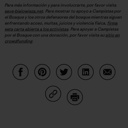
Para más información y para involucrarte, por favor visita
save-bialowieza.net
. Para mostrar tu apoyo a Campistas por
el Bosque y los otros defensores del bosque mientras siguen
enfrentando acoso, multas, juicios y violencia física,
firma
esta carta abierta a los activistas
. Para apoyar a Campistas
por el Bosque con una donación, por favor visita su
sitio en
crowdfunding
.
Auf Facebook teilen
Auf Pinterest teilen
Auf Twitter teilen
Auf LinkedIn teilen
Auf Email
Auf Copy Link teilen
Drucken