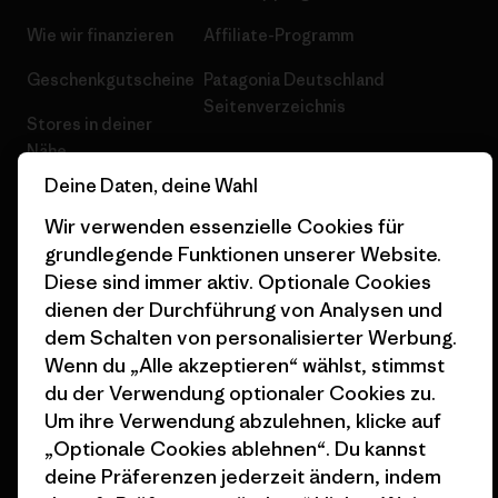
Wie wir finanzieren
Affiliate-Programm
Geschenkgutscheine
Patagonia Deutschland
Seitenverzeichnis
Stores in deiner
Nähe
Deine Daten, deine Wahl
Wir verwenden essenzielle Cookies für
grundlegende Funktionen unserer Website.
Diese sind immer aktiv. Optionale Cookies
© 2026 Patagonia, Inc. All Rights Reserved.
dienen der Durchführung von Analysen und
dem Schalten von personalisierter Werbung.
Wenn du „Alle akzeptieren“ wählst, stimmst
du der Verwendung optionaler Cookies zu.
Deutsch
Um ihre Verwendung abzulehnen, klicke auf
„Optionale Cookies ablehnen“. Du kannst
deine Präferenzen jederzeit ändern, indem