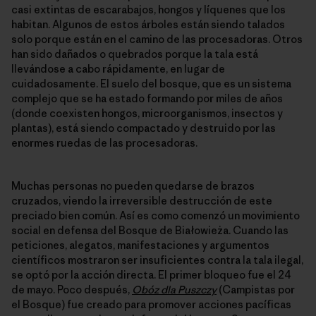
casi extintas de escarabajos, hongos y líquenes que los
habitan. Algunos de estos árboles están siendo talados
solo porque están en el camino de las procesadoras. Otros
han sido dañados o quebrados porque la tala está
llevándose a cabo rápidamente, en lugar de
cuidadosamente. El suelo del bosque, que es un sistema
complejo que se ha estado formando por miles de años
(donde coexisten hongos, microorganismos, insectos y
plantas), está siendo compactado y destruido por las
enormes ruedas de las procesadoras.
Muchas personas no pueden quedarse de brazos
cruzados, viendo la irreversible destrucción de este
preciado bien común. Así es como comenzó un movimiento
social en defensa del Bosque de Białowieża. Cuando las
peticiones, alegatos, manifestaciones y argumentos
científicos mostraron ser insuficientes contra la tala ilegal,
se optó por la acción directa. El primer bloqueo fue el 24
de mayo. Poco después,
Obóz dla Puszczy
(Campistas por
el Bosque) fue creado para promover acciones pacíficas