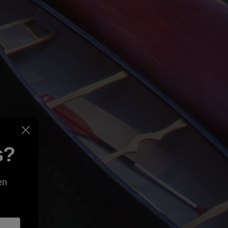
s?
en