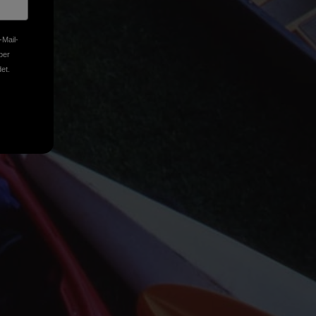
-Mail-
ber
et.