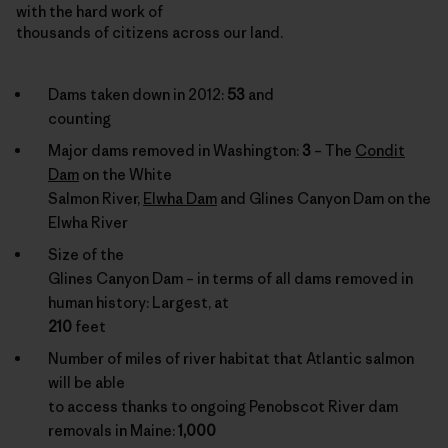
with the hard work of
thousands of citizens across our land.
Dams taken down in 2012:
53
and
counting
Major dams removed in Washington:
3
– The
Condit
Dam
on the White
Salmon River,
Elwha Dam
and Glines Canyon Dam on the
Elwha River
Size of the
Glines Canyon Dam – in terms of all dams removed in
human history: Largest, at
210
feet
Number of miles of river habitat that Atlantic salmon
will be able
to access thanks to ongoing Penobscot River dam
removals in Maine:
1,000