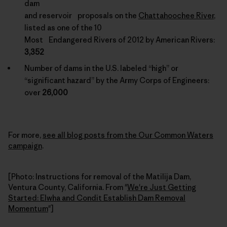
dam
and reservoir proposals on the
Chattahoochee River
,
listed as one of the 10
Most Endangered Rivers of 2012 by American Rivers:
3,352
Number of dams in the U.S. labeled “high” or
“significant hazard” by the Army Corps of Engineers:
over
26,000
For more,
see all blog posts from the Our Common Waters
campaign
.
[Photo: Instructions for removal of the Matilija Dam,
Ventura County, California. From "
We're Just Getting
Started: Elwha and Condit Establish Dam Removal
Momentum
"]