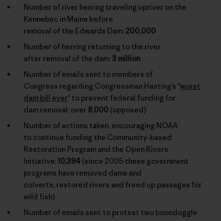
Number of river herring traveling upriver on the
Kennebec in Maine before
removal of the Edwards Dam:
200,000
Number of herring returning to the river
after removal of the dam:
3 million
Number of emails sent to members of
Congress regarding Congressman Hasting’s "
worst
dam bill ever
" to prevent federal funding for
dam removal: over
8,000
(opposed)
Number of actions taken, encouraging NOAA
to continue funding the Community-based
Restoration Program and the Open Rivers
Initiative:
10,394
(since 2005 these government
programs have removed dams and
culverts, restored rivers and freed up passages for
wild fish)
Number of emails sent to protest two boondoggle