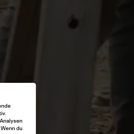
gende
iv.
 Analysen
. Wenn du