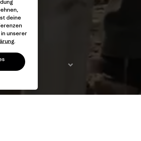
ndung
lehnen,
st deine
äferenzen
 in unserer
ärung
.
es
2022 / 10 Min.