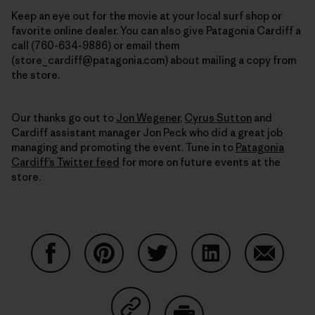
Keep an eye out for the movie at your local surf shop or
favorite online dealer. You can also
give Patagonia Cardiff a
call (760-634-9886) or email them
(store_cardiff@patagonia.com) about mailing a copy from
the store.
Our thanks go out to
Jon Wegener
,
Cyrus Sutton
and
Cardiff assistant manager Jon Peck who did a great job
managing and promoting the event. Tune in to
Patagonia
Cardiff’s Twitter feed
for more on future events at the
store.
Auf Facebook teilen
Auf Pinterest teilen
Auf Twitter teilen
Auf LinkedIn teilen
Auf Email