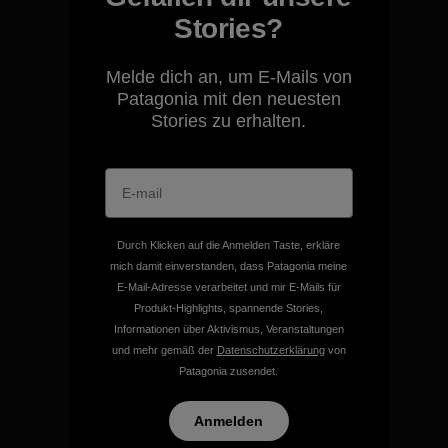
Stories?
Melde dich an, um E-Mails von
Wir übernehmen
Patagonia mit den neuesten
Verantwortung für unsere
Stories zu erhalten.
Auswirkungen.
Unser Fußabdruck
Durch Klicken auf die Anmelden Taste, erkläre
mich damit einverstanden, dass Patagonia meine
E-Mail-Adresse verarbeitet und mir E-Mails für
Wir unterstützen Klima- und
Produkt-Highlights, spannende Stories,
Umweltschutzgruppen.
Informationen über Aktivismus, Veranstaltungen
und mehr gemäß der
Datenschutzerklärung
von
Patagonia zusendet.
Besuche Patagonia Action Works
Anmelden