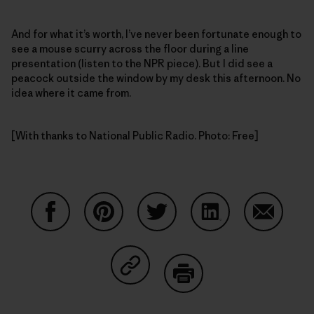
And for what it’s worth, I’ve never been fortunate enough to
see a mouse scurry across the floor during a line
presentation (listen to the NPR piece). But I did see a
peacock outside the window by my desk this afternoon. No
idea where it came from.
[With thanks to National Public Radio. Photo: Free]
Auf Facebook teilen
Auf Pinterest teilen
Auf Twitter teilen
Auf LinkedIn teilen
Auf Email
Auf Copy Link teilen
Drucken