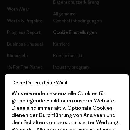
Datenschutzerklärung
Worn Wear
Allgemeine
Werte & Projekte
Geschäftsbedingungen
Progress Report
Cookie Einstellungen
Business Unusual
Karriere
Klimaziele
Pressekontakt
1% For The Planet
Industry program
Wie wir finanzieren
Affiliate-Programm
Deine Daten, deine Wahl
Geschenkgutscheine
Patagonia Deutschland
Wir verwenden essenzielle Cookies für
Seitenverzeichnis
grundlegende Funktionen unserer Website.
Stores in deiner
Diese sind immer aktiv. Optionale Cookies
Nähe
dienen der Durchführung von Analysen und
dem Schalten von personalisierter Werbung.
Wenn du „Alle akzeptieren“ wählst, stimmst