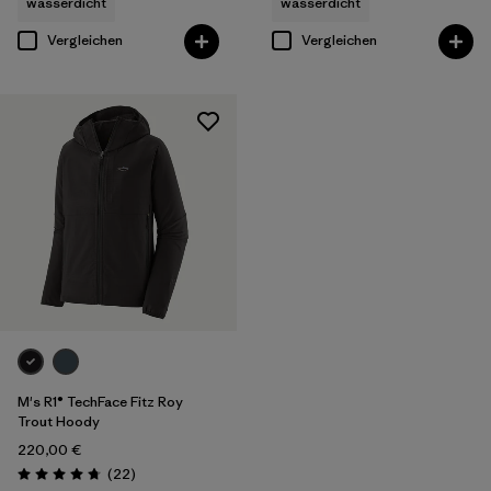
wasserdicht
wasserdicht
Vergleichen
Vergleichen
M's R1® TechFace Fitz Roy
Trout Hoody
220,00 €
Rezensionen
(22
)
Bewertung: 4.7 / 5