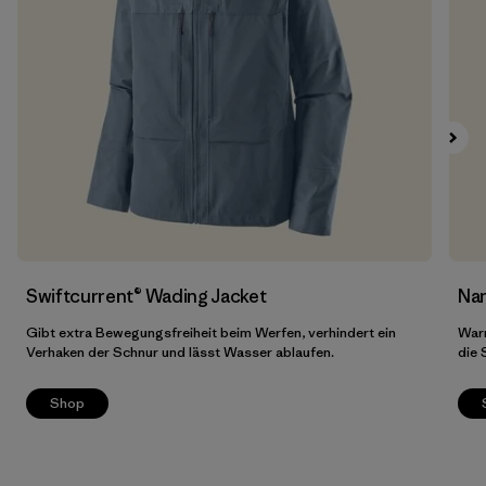
Filter by
Preis
Filter by
Passform
Swiftcurrent® Wading Jacket
Nan
Gibt extra Bewegungsfreiheit beim Werfen, verhindert ein
Warm
Verhaken der Schnur und lässt Wasser ablaufen.
die
Shop