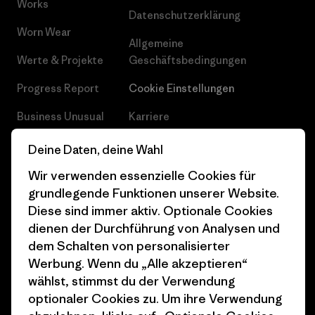
Works
Datenschutzerklärung
Worn Wear
Allgemeine
Werte & Projekte
Geschäftsbedingungen
Progress Report
Cookie Einstellungen
Business Unusual
Karriere
Klimaziele
Pressekontakt
Deine Daten, deine Wahl
1% For The Planet
Industry program
Wir verwenden essenzielle Cookies für
grundlegende Funktionen unserer Website.
Wie wir finanzieren
Affiliate-Programm
Diese sind immer aktiv. Optionale Cookies
dienen der Durchführung von Analysen und
Geschenkgutscheine
Patagonia Deutschland
dem Schalten von personalisierter
Seitenverzeichnis
Stores in deiner
Werbung. Wenn du „Alle akzeptieren“
Nähe
wählst, stimmst du der Verwendung
optionaler Cookies zu. Um ihre Verwendung