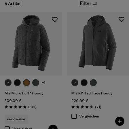
Filter
9 Artikel
+1
M's Micro Puff® Hoody
M's R1® TechFace Hoody
300,00 €
220,00 €
Rezensionen
Rezensionen
(316
)
(71
)
Bewertung: 4.7 / 5
Bewertung: 4.5 / 5
Vergleichen
verstaubar
Vergleichen