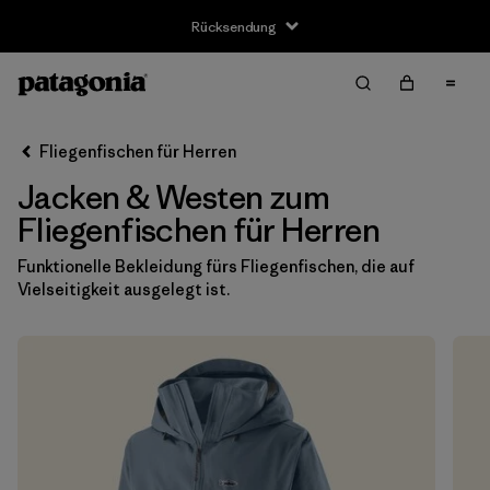
Rücksendung
Filter & Sort
Alle löschen
Sortieren nach
Fliegenfischen für Herren
Filter by
Größe
Jacken & Westen zum
XS
(9)
Fliegenfischen für Herren
S
(9)
Funktionelle Bekleidung fürs Fliegenfischen, die auf
Vielseitigkeit ausgelegt ist.
M
(9)
L
(9)
XL
(9)
XXL
(9)