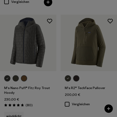
Vergleichen
M's Nano Puff® Fitz Roy Trout
M's R2® TechFace Pullover
Hoody
200,00 €
230,00 €
Vergleichen
Rezensionen
(80
)
Bewertung: 4.7 / 5
winddicht