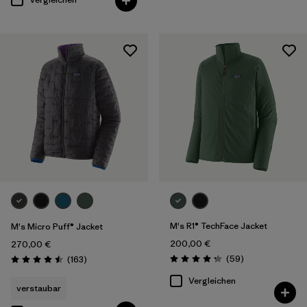
M's R1® TechFace Jacket
M's Micro Puff® Jacket
200,00 €
270,00 €
Rezensionen
Rezensionen
(59
)
(163
)
Bewertung: 4.2 / 5
Bewertung: 4.5 / 5
Vergleichen
verstaubar