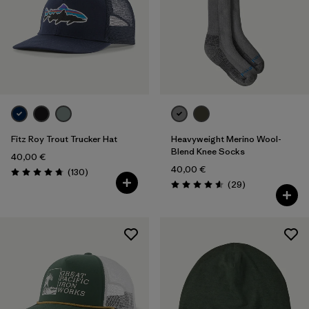
Einheitsgröße
(5)
Filter by
Preis
Filter by
Passform
Fitz Roy Trout Trucker Hat
Heavyweight Merino Wool-
Blend Knee Socks
40,00 €
40,00 €
Rezensionen
(130
)
Bewertung: 4.8 / 5
Rezensionen
(29
)
Bewertung: 4.6 / 5