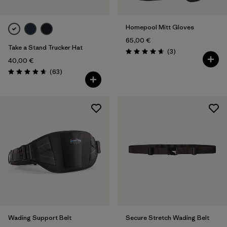
Homepool Mitt Gloves
65,00 €
Take a Stand Trucker Hat
Rezensionen
(3
)
Bewertung: 4.7 / 5
40,00 €
Rezensionen
(63
)
Bewertung: 4.7 / 5
Wading Support Belt
Secure Stretch Wading Belt