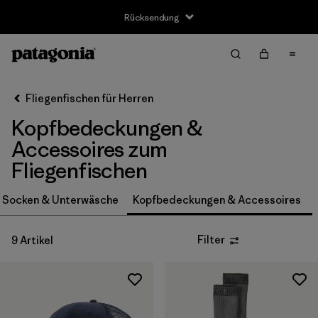
Rücksendung
Filter & Sort
Alle löschen
Sortieren nach
Fliegenfischen für Herren
Filter by
Größe
Kopfbedeckungen &
S
(3)
Accessoires zum
Fliegenfischen
S/M
(1)
, Socken & Unterwäsche
Kopfbedeckungen & Accessoires
M
(3)
L
(3)
Filter
9 Artikel
L/XL
(1)
XL
(2)