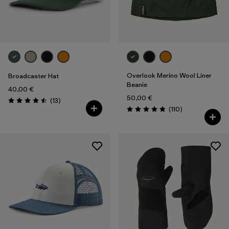
Overlook Merino Wool Liner
Broadcaster Hat
Beanie
40,00 €
50,00 €
Rezensionen
(13
)
Bewertung: 4.5 / 5
Rezensionen
(110
)
Bewertung: 4.8 / 5