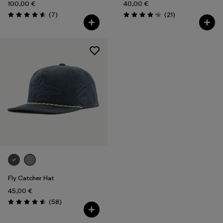
100,00 €
40,00 €
Rezensionen
Rezensionen
(7
)
(21
)
Bewertung: 4.6 / 5
Bewertung: 4.2 / 5
Fly Catcher Hat
45,00 €
Rezensionen
(58
)
Bewertung: 4.6 / 5