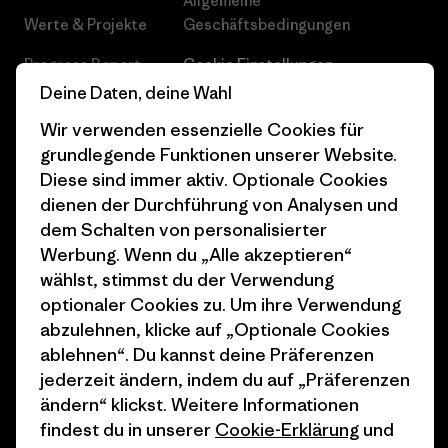
Allgemeine
Werte & Projekte
Geschäftsbedingungen
Progress Report
Cookie Einstellungen
Deine Daten, deine Wahl
Business Unusual
Karriere
Wir verwenden essenzielle Cookies für
Klimaziele
Pressekontakt
grundlegende Funktionen unserer Website.
Diese sind immer aktiv. Optionale Cookies
1% For The Planet
Industry program
dienen der Durchführung von Analysen und
Wie wir finanzieren
Affiliate-Programm
dem Schalten von personalisierter
Werbung. Wenn du „Alle akzeptieren“
Geschenkgutscheine
Patagonia Deutschland
wählst, stimmst du der Verwendung
Seitenverzeichnis
optionaler Cookies zu. Um ihre Verwendung
Stores in deiner
abzulehnen, klicke auf „Optionale Cookies
Nähe
ablehnen“. Du kannst deine Präferenzen
jederzeit ändern, indem du auf „Präferenzen
ändern“ klickst. Weitere Informationen
findest du in unserer
Cookie-Erklärung
und