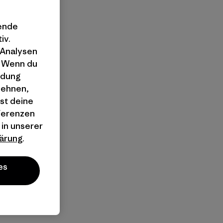
gende
iv.
 Analysen
. Wenn du
ndung
lehnen,
st deine
äferenzen
 in unserer
ärung
.
es