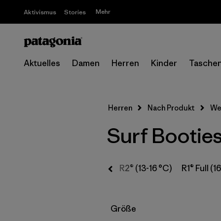
Mehr
Aktivismus
Stories
Aktuelles
Damen
Herren
Kinder
Tasche
Herren
Nach Produkt
We
Surf Bootie
R4® (3-9 °C)
R3® (9-13 °C)
R2® (13-16 °C)
R1® Full (1
Filter by
Größe