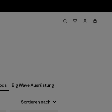
Filter & Sort
oods
Big Wave Ausrüstung