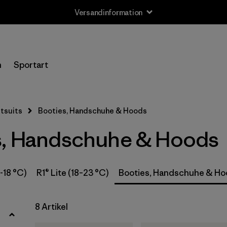
Versandinformation
Filter by
Größe
n
Sportart
XS
(2)
S
(4)
tsuits
Booties, Handschuhe & Hoods
M
(4)
s, Handschuhe & Hoods
L
(4)
XL
(4)
6-18 °C)
R1® Lite (18–23 °C)
Booties, Handschuhe & H
Filter by
8 Artikel
Preis