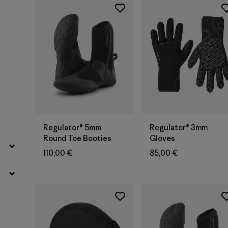
Filter by
Eigenschaften
Regulator® 5mm
Regulator® 3mm
Round Toe Booties
Gloves
110,00 €
85,00 €