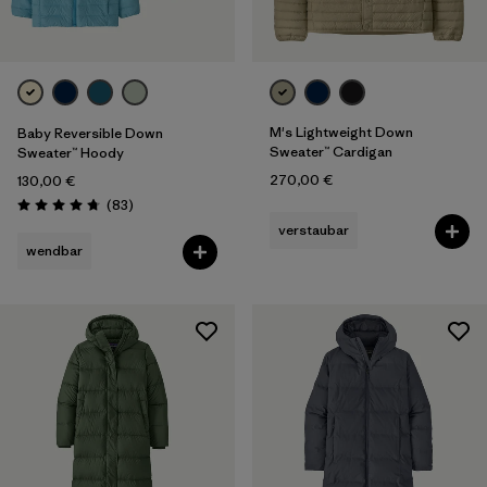
M's Lightweight Down
Baby Reversible Down
Sweater™ Cardigan
Sweater™ Hoody
270,00 €
130,00 €
Rezensionen
(83
)
Bewertung: 4.7 / 5
verstaubar
wendbar