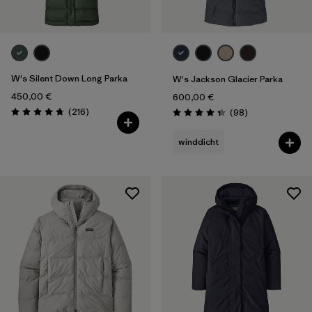
W's Silent Down Long Parka
W's Jackson Glacier Parka
450,00 €
600,00 €
Rezensionen
(216
)
Rezensionen
(98
)
Bewertung: 4.8 / 5
Bewertung: 4.3 / 5
winddicht