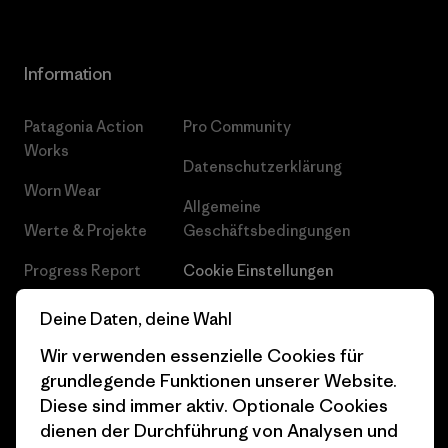
Information
Patagonia Action
Pro Community
Works
Datenschutzerklärung
Worn Wear
Allgemeine
Werte & Projekte
Geschäftsbedingungen
Progress Report
Cookie Einstellungen
Business Unusual
Karriere
Deine Daten, deine Wahl
Klimaziele
Pressekontakt
Wir verwenden essenzielle Cookies für
grundlegende Funktionen unserer Website.
1% For The Planet
Industry program
Diese sind immer aktiv. Optionale Cookies
dienen der Durchführung von Analysen und
Wie wir finanzieren
Affiliate-Programm