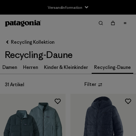
Versandinformation
Filter & Sort
Alle löschen
Sortieren nach
Recycling Kollektion
Filter by
Größe
Recycling-Daune
3-6m
(1)
Damen
Herren
Kinder & Kleinkinder
Recycling-Daune
6-12m
(1)
Filter
31 Artikel
12-18m
(1)
2 Jahre
(1)
3 Jahre
(1)
4 Jahre
(1)