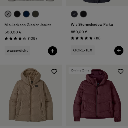
W's Stormshadow Parka
M's Jackson Glacier Jacket
850,00 €
500,00 €
Rezensionen
Rezensionen
(16
)
(109
)
Bewertung: 4.8 / 5
Bewertung: 4.3 / 5
GORE-TEX
wasserdicht
Online Only