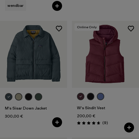
wendbar
Online Only
W's Sindit Vest
M's Sisar Down Jacket
200,00 €
300,00 €
Rezensionen
(9
)
Bewertung: 4.7 / 5