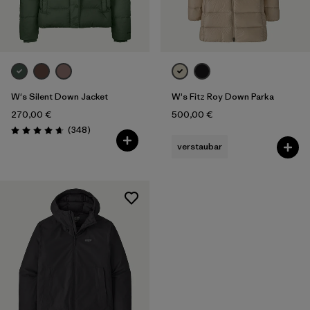
W's Silent Down Jacket
W's Fitz Roy Down Parka
270,00 €
500,00 €
Rezensionen
(348
)
Bewertung: 4.6 / 5
verstaubar