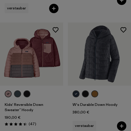
verstaubar
Kids' Reversible Down
W's Durable Down Hoody
Sweater™ Hoody
380,00 €
190,00 €
Rezensionen
(47
)
verstaubar
Bewertung: 4.4 / 5