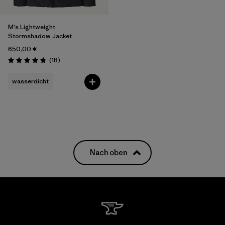
M's Lightweight
Stormshadow Jacket
650,00 €
Rezensionen
(18
)
Bewertung: 4.8 / 5
wasserdicht
Nach oben