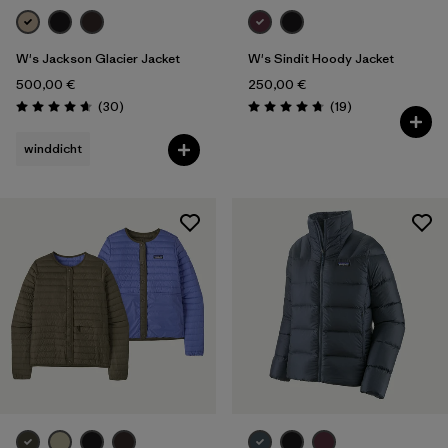
W's Jackson Glacier Jacket
W's Sindit Hoody Jacket
500,00 €
250,00 €
Rezensionen
Rezensionen
(30
)
(19
)
Bewertung: 4.6 / 5
Bewertung: 4.7 / 5
winddicht