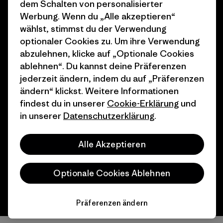
dem Schalten von personalisierter
Geschenkgutscheine
Patagonia Deutschland
Werbung. Wenn du „Alle akzeptieren“
Seitenverzeichnis
wählst, stimmst du der Verwendung
Stores in deiner
optionaler Cookies zu. Um ihre Verwendung
Nähe
abzulehnen, klicke auf „Optionale Cookies
ablehnen“. Du kannst deine Präferenzen
jederzeit ändern, indem du auf „Präferenzen
ändern“ klickst. Weitere Informationen
findest du in unserer
Cookie-Erklärung
und
© 2026 Patagonia, Inc. All Rights Reserved.
in unserer
Datenschutzerklärung
.
Alle Akzeptieren
Deutsch
Optionale Cookies Ablehnen
Präferenzen ändern