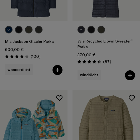
Sportart
Filter by
Produktfamilie
Filter by
Kinder
W's Recycled Down Sweater™
M's Jackson Glacier Parka
Parka
600,00 €
370,00 €
Rezensionen
(100
)
Bewertung: 4.1 / 5
Rezensionen
(87
)
Bewertung: 4.5 / 5
wasserdicht
winddicht