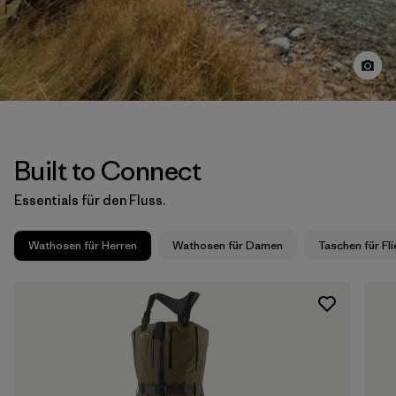
Built to Connect
Essentials für den Fluss.
Wathosen für Herren
Wathosen für Damen
Taschen für Fl