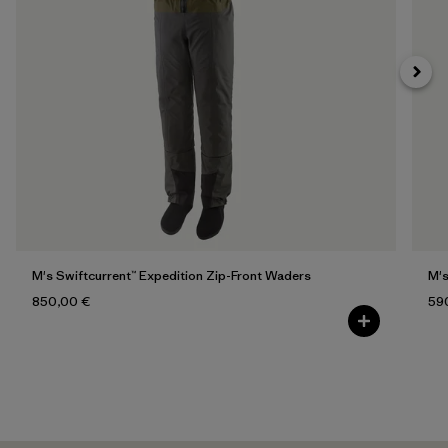
M's Swiftcurrent™ Expedition Zip-Front Waders
M's
850,00 €
59