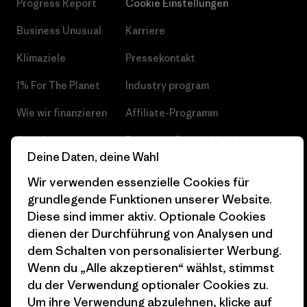
Progress Report
Cookie Einstellungen
Business Unusual
Karriere
Klimaziele
Pressekontakt
1% For The Planet
Industry program
Wie wir finanzieren
Affiliate-Programm
Geschenkgutscheine
Patagonia Deutschland
Deine Daten, deine Wahl
Seitenverzeichnis
Stores in deiner
Wir verwenden essenzielle Cookies für
Nähe
grundlegende Funktionen unserer Website.
Diese sind immer aktiv. Optionale Cookies
dienen der Durchführung von Analysen und
dem Schalten von personalisierter Werbung.
Wenn du „Alle akzeptieren“ wählst, stimmst
© 2026 Patagonia, Inc. All Rights Reserved.
du der Verwendung optionaler Cookies zu.
Um ihre Verwendung abzulehnen, klicke auf