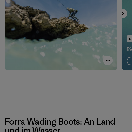
N
Ri
Forra Wading Boots: An Land
und im Wasser